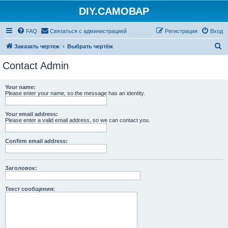
DIY.САМОВАР
FAQ
Связаться с администрацией
Регистрация
Вход
П
Заказать чертеж
Выбрать чертёж
о
Contact Admin
и
с
Your name:
Please enter your name, so the message has an identity.
к
Your email address:
Please enter a valid email address, so we can contact you.
Confirm email address:
Заголовок:
Текст сообщения: