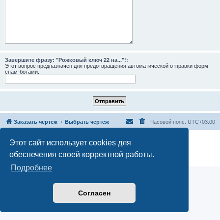
Завершите фразу: "Рожковый ключ 22 на..."!:
Этот вопрос предназначен для предотвращения автоматической отправки форм
спам-ботами.
Заказать чертеж
Выбрать чертёж
Часовой пояс:
UTC+03:00
Создано на основе
phpBB
® Forum Software © phpBB Limited
Этот сайт использует cookies для
Русская поддержка phpBB
обеспечения своей корректной работы.
Конфиденциальность
|
Правила
Подробнее
Согласен