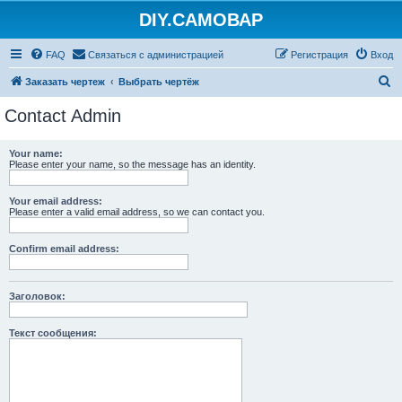
DIY.САМОВАР
FAQ
Связаться с администрацией
Регистрация
Вход
П
Заказать чертеж
Выбрать чертёж
о
Contact Admin
и
с
Your name:
Please enter your name, so the message has an identity.
к
Your email address:
Please enter a valid email address, so we can contact you.
Confirm email address:
Заголовок:
Текст сообщения: