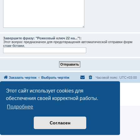
Завершите фразу: "Рожковый ключ 22 на..."!:
Этот вопрос предназначен для предотвращения автоматической отправки форм
спам-ботами.
Заказать чертеж
Выбрать чертёж
Часовой пояс:
UTC+03:00
Создано на основе
phpBB
® Forum Software © phpBB Limited
Этот сайт использует cookies для
Русская поддержка phpBB
обеспечения своей корректной работы.
Конфиденциальность
|
Правила
Подробнее
Согласен