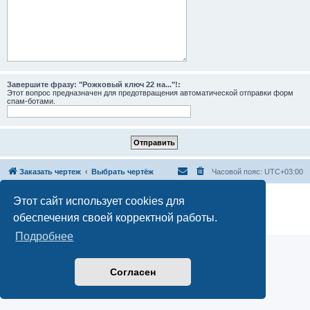
Завершите фразу: "Рожковый ключ 22 на..."!:
Этот вопрос предназначен для предотвращения автоматической отправки форм
спам-ботами.
Заказать чертеж
Выбрать чертёж
Часовой пояс:
UTC+03:00
Создано на основе
phpBB
® Forum Software © phpBB Limited
Этот сайт использует cookies для
Русская поддержка phpBB
обеспечения своей корректной работы.
Конфиденциальность
|
Правила
Подробнее
Согласен