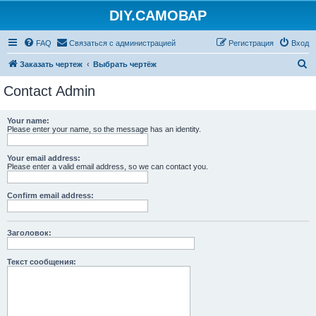
DIY.САМОВАР
FAQ
Связаться с администрацией
Регистрация
Вход
П
Заказать чертеж
Выбрать чертёж
о
Contact Admin
и
с
Your name:
Please enter your name, so the message has an identity.
к
Your email address:
Please enter a valid email address, so we can contact you.
Confirm email address:
Заголовок:
Текст сообщения: