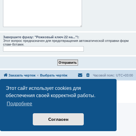
Завершите фразу: "Рожковый ключ 22 на..."!:
Этот вопрос предназначен для предотвращения автоматической отправки форм
спам-ботами.
Заказать чертеж
Выбрать чертёж
Часовой пояс:
UTC+03:00
Создано на основе
phpBB
® Forum Software © phpBB Limited
Этот сайт использует cookies для
Русская поддержка phpBB
обеспечения своей корректной работы.
Конфиденциальность
|
Правила
Подробнее
Согласен