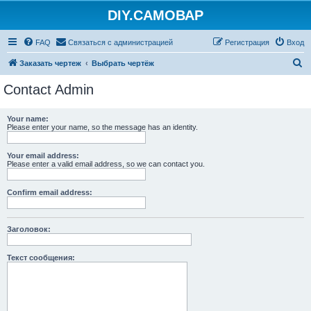
DIY.САМОВАР
FAQ
Связаться с администрацией
Регистрация
Вход
П
Заказать чертеж
Выбрать чертёж
о
Contact Admin
и
с
Your name:
Please enter your name, so the message has an identity.
к
Your email address:
Please enter a valid email address, so we can contact you.
Confirm email address:
Заголовок:
Текст сообщения: