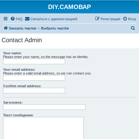
DIY.САМОВАР
FAQ
Связаться с администрацией
Регистрация
Вход
П
Заказать чертеж
Выбрать чертёж
о
Contact Admin
и
с
Your name:
Please enter your name, so the message has an identity.
к
Your email address:
Please enter a valid email address, so we can contact you.
Confirm email address:
Заголовок:
Текст сообщения: