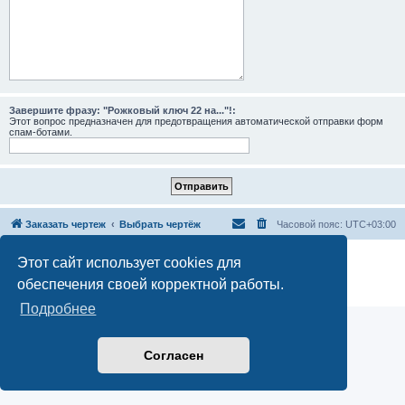
Завершите фразу: "Рожковый ключ 22 на..."!:
Этот вопрос предназначен для предотвращения автоматической отправки форм
спам-ботами.
Заказать чертеж
Выбрать чертёж
Часовой пояс:
UTC+03:00
Создано на основе
phpBB
® Forum Software © phpBB Limited
Этот сайт использует cookies для
Русская поддержка phpBB
обеспечения своей корректной работы.
Конфиденциальность
|
Правила
Подробнее
Согласен