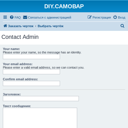
DIY.САМОВАР
FAQ
Связаться с администрацией
Регистрация
Вход
П
Заказать чертеж
Выбрать чертёж
о
Contact Admin
и
с
Your name:
Please enter your name, so the message has an identity.
к
Your email address:
Please enter a valid email address, so we can contact you.
Confirm email address:
Заголовок:
Текст сообщения: