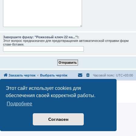
Завершите фразу: "Рожковый ключ 22 на..."!:
Этот вопрос предназначен для предотвращения автоматической отправки форм
спам-ботами.
Заказать чертеж
Выбрать чертёж
Часовой пояс:
UTC+03:00
Создано на основе
phpBB
® Forum Software © phpBB Limited
Этот сайт использует cookies для
Русская поддержка phpBB
обеспечения своей корректной работы.
Конфиденциальность
|
Правила
Подробнее
Согласен