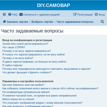
DIY.САМОВАР
FAQ
Связаться с администрацией
Регистрация
Вход
П
Заказать чертеж
Выбрать чертёж
Часто задаваемые вопросы
о
Часто задаваемые вопросы
и
с
Вход на конференцию и регистрация
Зачем мне нужно регистрироваться?
к
Что такое COPPA?
Почему я не могу зарегистрироваться?
Я только что зарегистрировался, но не могу войти!
Почему я не могу войти?
Я давно зарегистрирован, но больше не могу войти!
Я забыл пароль!
Почему мне периодически приходится повторять ввод имени и пароля?
Что делает функция «Удалить cookies»?
Параметры и настройки пользователя
Как мне изменить мои настройки?
Как избежать появления моего имени в списке «Кто сейчас на конференции»?
На конференции неправильное время!
Я изменил часовой пояс, но время всё равно неправильное!
Моего языка нет в списке!
Что означают изображения рядом с моим именем пользователя?
Как мне включить отображение аватары?