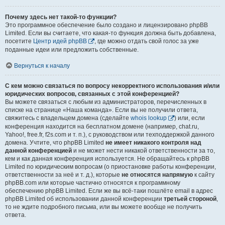
Почему здесь нет такой-то функции?
Это программное обеспечение было создано и лицензировано phpBB
Limited. Если вы считаете, что какая-то функция должна быть добавлена,
посетите
Центр идей phpBB
, где можно отдать свой голос за уже
поданные идеи или предложить собственные.
Вернуться к началу
С кем можно связаться по вопросу некорректного использования и/или
юридических вопросов, связанных с этой конференцией?
Вы можете связаться с любым из администраторов, перечисленных в
списке на странице «Наша команда». Если вы не получили ответа,
свяжитесь с владельцем домена (сделайте
whois lookup
) или, если
конференция находится на бесплатном домене (например, chat.ru,
Yahoo!, free.fr, f2s.com и т. п.), с руководством или техподдержкой данного
домена. Учтите, что phpBB Limited
не имеет никакого контроля над
данной конференцией
и не может нести никакой ответственности за то,
кем и как данная конференция используется. Не обращайтесь к phpBB
Limited по юридическим вопросам (о приостановке работы конференции,
ответственности за неё и т. д.), которые
не относятся напрямую
к сайту
phpBB.com или которые частично относятся к программному
обеспечению phpBB Limited. Если же вы всё-таки пошлёте email в адрес
phpBB Limited об использовании данной конференции
третьей стороной
,
то не ждите подробного письма, или вы можете вообще не получить
ответа.