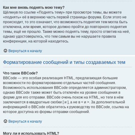
Как мне вновь поднять мою тему?
Щёлкнув по ссылке «Поднять тему» при просмотре темы, вы можете
«поднять» её в верхнюю часть первой страницы форума. Если этого не
происходит, то это означает, что возможность поднятия тем могла быть
отключена, или время, которое должно пройти до повторного поднятия
темы, ещё не прошло. Также можно поднять тему, просто ответив на неё,
однако удостоверьтесь, что тем самым вы не нарушаете правила
конференции, на которой находитесь.
Вернуться к началу
Форматирование сообщений и типы создаваемых тем
Что такое BBCode?
BBCode — это особая реализация HTML, предлагающая большие
возможности по форматированию отдельных частей сообщения.
Возможность использования BBCode определяется администратором,
однако BBCode также может быть отключён на уровне сообщения в
форме для его отправки. BBCode очень похож на HTML, но теги в нём
заключаются в квадратные скобки [ и ], а не в < и >. За дополнительной
информацией о BBCode обратитесь к руководству по BBCode, ссылка на
которое доступна из формы отправки сообщений.
Вернуться к началу
Могу ли я использовать HTML?