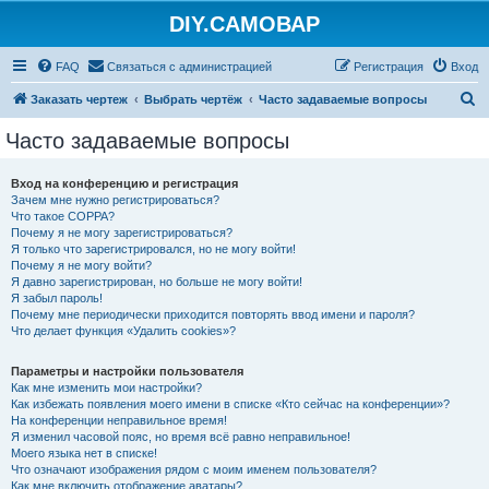
DIY.САМОВАР
FAQ
Связаться с администрацией
Регистрация
Вход
П
Заказать чертеж
Выбрать чертёж
Часто задаваемые вопросы
о
Часто задаваемые вопросы
и
с
Вход на конференцию и регистрация
Зачем мне нужно регистрироваться?
к
Что такое COPPA?
Почему я не могу зарегистрироваться?
Я только что зарегистрировался, но не могу войти!
Почему я не могу войти?
Я давно зарегистрирован, но больше не могу войти!
Я забыл пароль!
Почему мне периодически приходится повторять ввод имени и пароля?
Что делает функция «Удалить cookies»?
Параметры и настройки пользователя
Как мне изменить мои настройки?
Как избежать появления моего имени в списке «Кто сейчас на конференции»?
На конференции неправильное время!
Я изменил часовой пояс, но время всё равно неправильное!
Моего языка нет в списке!
Что означают изображения рядом с моим именем пользователя?
Как мне включить отображение аватары?