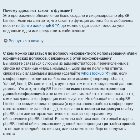
Почему здесь нет такой-то функции?
Это программное обеспечение было создано и лицензировано phpBB
Limited. Если вы считаете, что какая-то функция должна быть добавлена,
посетите
Центр идей phpBB
, где можно отдать свой голос за уже
поданные идеи или предложить собственные.
Вернуться к началу
С кем можно связаться по вопросу некорректного использования и/или
юридических вопросов, связанных с этой конференцией?
Вы можете связаться с любым из администраторов, перечисленных в
списке на странице «Наша команда». Если вы не получили ответа,
свяжитесь с владельцем домена (сделайте
whois lookup
) или, если
конференция находится на бесплатном домене (например, chat.ru,
Yahoo!, free.fr, f2s.com и т. п.), с руководством или техподдержкой данного
домена. Учтите, что phpBB Limited
не имеет никакого контроля над
данной конференцией
и не может нести никакой ответственности за то,
кем и как данная конференция используется. Не обращайтесь к phpBB
Limited по юридическим вопросам (о приостановке работы конференции,
ответственности за неё и т. д.), которые
не относятся напрямую
к сайту
phpBB.com или которые частично относятся к программному
обеспечению phpBB Limited. Если же вы всё-таки пошлёте email в адрес
phpBB Limited об использовании данной конференции
третьей стороной
,
то не ждите подробного письма, или вы можете вообще не получить
ответа.