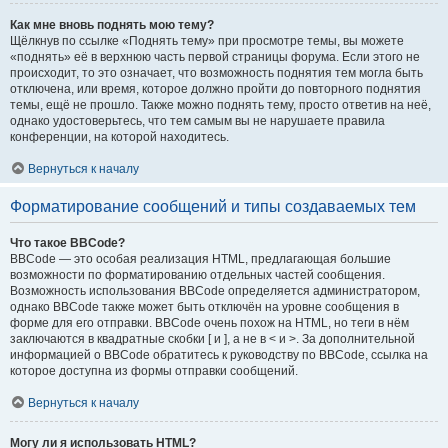
Как мне вновь поднять мою тему?
Щёлкнув по ссылке «Поднять тему» при просмотре темы, вы можете
«поднять» её в верхнюю часть первой страницы форума. Если этого не
происходит, то это означает, что возможность поднятия тем могла быть
отключена, или время, которое должно пройти до повторного поднятия
темы, ещё не прошло. Также можно поднять тему, просто ответив на неё,
однако удостоверьтесь, что тем самым вы не нарушаете правила
конференции, на которой находитесь.
Вернуться к началу
Форматирование сообщений и типы создаваемых тем
Что такое BBCode?
BBCode — это особая реализация HTML, предлагающая большие
возможности по форматированию отдельных частей сообщения.
Возможность использования BBCode определяется администратором,
однако BBCode также может быть отключён на уровне сообщения в
форме для его отправки. BBCode очень похож на HTML, но теги в нём
заключаются в квадратные скобки [ и ], а не в < и >. За дополнительной
информацией о BBCode обратитесь к руководству по BBCode, ссылка на
которое доступна из формы отправки сообщений.
Вернуться к началу
Могу ли я использовать HTML?