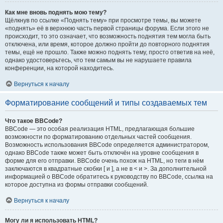
Как мне вновь поднять мою тему?
Щёлкнув по ссылке «Поднять тему» при просмотре темы, вы можете
«поднять» её в верхнюю часть первой страницы форума. Если этого не
происходит, то это означает, что возможность поднятия тем могла быть
отключена, или время, которое должно пройти до повторного поднятия
темы, ещё не прошло. Также можно поднять тему, просто ответив на неё,
однако удостоверьтесь, что тем самым вы не нарушаете правила
конференции, на которой находитесь.
Вернуться к началу
Форматирование сообщений и типы создаваемых тем
Что такое BBCode?
BBCode — это особая реализация HTML, предлагающая большие
возможности по форматированию отдельных частей сообщения.
Возможность использования BBCode определяется администратором,
однако BBCode также может быть отключён на уровне сообщения в
форме для его отправки. BBCode очень похож на HTML, но теги в нём
заключаются в квадратные скобки [ и ], а не в < и >. За дополнительной
информацией о BBCode обратитесь к руководству по BBCode, ссылка на
которое доступна из формы отправки сообщений.
Вернуться к началу
Могу ли я использовать HTML?