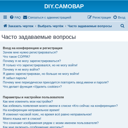
DIY.САМОВАР
FAQ
Связаться с администрацией
Регистрация
Вход
П
Заказать чертеж
Выбрать чертёж
Часто задаваемые вопросы
о
Часто задаваемые вопросы
и
с
Вход на конференцию и регистрация
Зачем мне нужно регистрироваться?
к
Что такое COPPA?
Почему я не могу зарегистрироваться?
Я только что зарегистрировался, но не могу войти!
Почему я не могу войти?
Я давно зарегистрирован, но больше не могу войти!
Я забыл пароль!
Почему мне периодически приходится повторять ввод имени и пароля?
Что делает функция «Удалить cookies»?
Параметры и настройки пользователя
Как мне изменить мои настройки?
Как избежать появления моего имени в списке «Кто сейчас на конференции»?
На конференции неправильное время!
Я изменил часовой пояс, но время всё равно неправильное!
Моего языка нет в списке!
Что означают изображения рядом с моим именем пользователя?
Как мне включить отображение аватары?