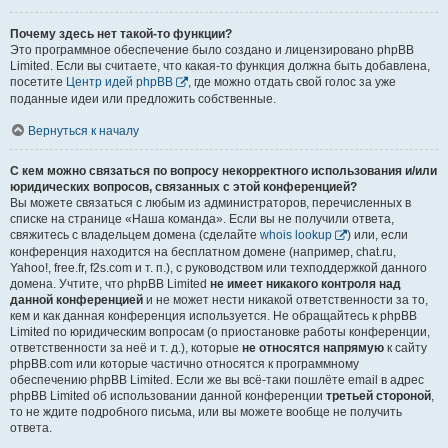
Почему здесь нет такой-то функции?
Это программное обеспечение было создано и лицензировано phpBB
Limited. Если вы считаете, что какая-то функция должна быть добавлена,
посетите
Центр идей phpBB
, где можно отдать свой голос за уже
поданные идеи или предложить собственные.
Вернуться к началу
С кем можно связаться по вопросу некорректного использования и/или
юридических вопросов, связанных с этой конференцией?
Вы можете связаться с любым из администраторов, перечисленных в
списке на странице «Наша команда». Если вы не получили ответа,
свяжитесь с владельцем домена (сделайте
whois lookup
) или, если
конференция находится на бесплатном домене (например, chat.ru,
Yahoo!, free.fr, f2s.com и т. п.), с руководством или техподдержкой данного
домена. Учтите, что phpBB Limited
не имеет никакого контроля над
данной конференцией
и не может нести никакой ответственности за то,
кем и как данная конференция используется. Не обращайтесь к phpBB
Limited по юридическим вопросам (о приостановке работы конференции,
ответственности за неё и т. д.), которые
не относятся напрямую
к сайту
phpBB.com или которые частично относятся к программному
обеспечению phpBB Limited. Если же вы всё-таки пошлёте email в адрес
phpBB Limited об использовании данной конференции
третьей стороной
,
то не ждите подробного письма, или вы можете вообще не получить
ответа.