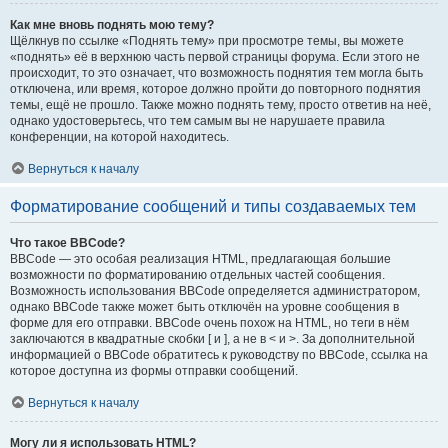
Как мне вновь поднять мою тему?
Щёлкнув по ссылке «Поднять тему» при просмотре темы, вы можете
«поднять» её в верхнюю часть первой страницы форума. Если этого не
происходит, то это означает, что возможность поднятия тем могла быть
отключена, или время, которое должно пройти до повторного поднятия
темы, ещё не прошло. Также можно поднять тему, просто ответив на неё,
однако удостоверьтесь, что тем самым вы не нарушаете правила
конференции, на которой находитесь.
Вернуться к началу
Форматирование сообщений и типы создаваемых тем
Что такое BBCode?
BBCode — это особая реализация HTML, предлагающая большие
возможности по форматированию отдельных частей сообщения.
Возможность использования BBCode определяется администратором,
однако BBCode также может быть отключён на уровне сообщения в
форме для его отправки. BBCode очень похож на HTML, но теги в нём
заключаются в квадратные скобки [ и ], а не в < и >. За дополнительной
информацией о BBCode обратитесь к руководству по BBCode, ссылка на
которое доступна из формы отправки сообщений.
Вернуться к началу
Могу ли я использовать HTML?