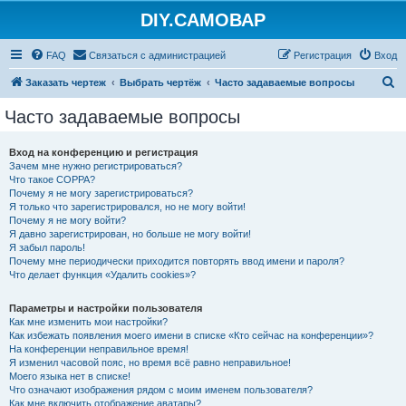
DIY.САМОВАР
FAQ
Связаться с администрацией
Регистрация
Вход
П
Заказать чертеж
Выбрать чертёж
Часто задаваемые вопросы
о
Часто задаваемые вопросы
и
с
Вход на конференцию и регистрация
Зачем мне нужно регистрироваться?
к
Что такое COPPA?
Почему я не могу зарегистрироваться?
Я только что зарегистрировался, но не могу войти!
Почему я не могу войти?
Я давно зарегистрирован, но больше не могу войти!
Я забыл пароль!
Почему мне периодически приходится повторять ввод имени и пароля?
Что делает функция «Удалить cookies»?
Параметры и настройки пользователя
Как мне изменить мои настройки?
Как избежать появления моего имени в списке «Кто сейчас на конференции»?
На конференции неправильное время!
Я изменил часовой пояс, но время всё равно неправильное!
Моего языка нет в списке!
Что означают изображения рядом с моим именем пользователя?
Как мне включить отображение аватары?