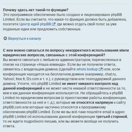
Почему здесь нет такой-то функции?
Это программное обеспечение было создано и лицензировано phpBB
Limited. Если вы считаете, что какая-то функция должна быть добавлена,
посетите
Центр идей phpBB
, где можно отдать свой голос за уже
поданные идеи или предложить собственные.
Вернуться к началу
С кем можно связаться по вопросу некорректного использования и/или
юридических вопросов, связанных с этой конференцией?
Вы можете связаться с любым из администраторов, перечисленных в
списке на странице «Наша команда». Если вы не получили ответа,
свяжитесь с владельцем домена (сделайте
whois lookup
) или, если
конференция находится на бесплатном домене (например, chat.ru,
Yahoo!, free.fr, f2s.com и т. п.), с руководством или техподдержкой данного
домена. Учтите, что phpBB Limited
не имеет никакого контроля над
данной конференцией
и не может нести никакой ответственности за то,
кем и как данная конференция используется. Не обращайтесь к phpBB
Limited по юридическим вопросам (о приостановке работы конференции,
ответственности за неё и т. д.), которые
не относятся напрямую
к сайту
phpBB.com или которые частично относятся к программному
обеспечению phpBB Limited. Если же вы всё-таки пошлёте email в адрес
phpBB Limited об использовании данной конференции
третьей стороной
,
то не ждите подробного письма, или вы можете вообще не получить
ответа.