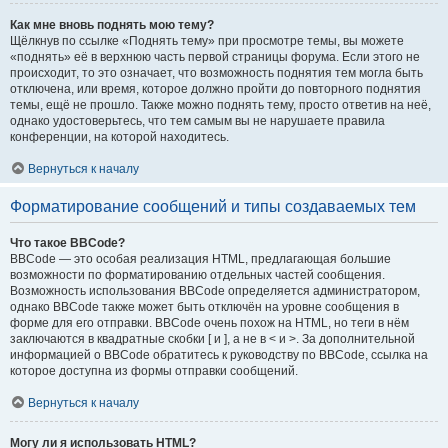
Как мне вновь поднять мою тему?
Щёлкнув по ссылке «Поднять тему» при просмотре темы, вы можете
«поднять» её в верхнюю часть первой страницы форума. Если этого не
происходит, то это означает, что возможность поднятия тем могла быть
отключена, или время, которое должно пройти до повторного поднятия
темы, ещё не прошло. Также можно поднять тему, просто ответив на неё,
однако удостоверьтесь, что тем самым вы не нарушаете правила
конференции, на которой находитесь.
Вернуться к началу
Форматирование сообщений и типы создаваемых тем
Что такое BBCode?
BBCode — это особая реализация HTML, предлагающая большие
возможности по форматированию отдельных частей сообщения.
Возможность использования BBCode определяется администратором,
однако BBCode также может быть отключён на уровне сообщения в
форме для его отправки. BBCode очень похож на HTML, но теги в нём
заключаются в квадратные скобки [ и ], а не в < и >. За дополнительной
информацией о BBCode обратитесь к руководству по BBCode, ссылка на
которое доступна из формы отправки сообщений.
Вернуться к началу
Могу ли я использовать HTML?