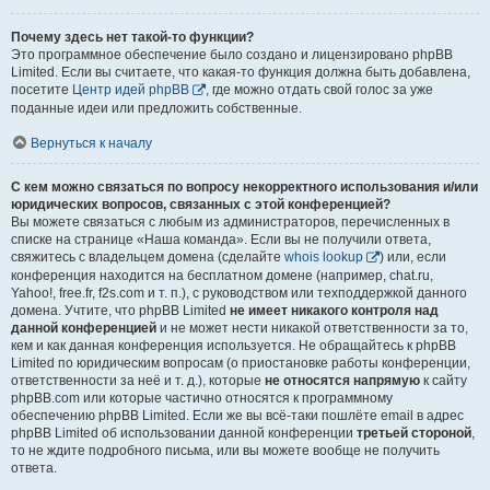
Почему здесь нет такой-то функции?
Это программное обеспечение было создано и лицензировано phpBB
Limited. Если вы считаете, что какая-то функция должна быть добавлена,
посетите
Центр идей phpBB
, где можно отдать свой голос за уже
поданные идеи или предложить собственные.
Вернуться к началу
С кем можно связаться по вопросу некорректного использования и/или
юридических вопросов, связанных с этой конференцией?
Вы можете связаться с любым из администраторов, перечисленных в
списке на странице «Наша команда». Если вы не получили ответа,
свяжитесь с владельцем домена (сделайте
whois lookup
) или, если
конференция находится на бесплатном домене (например, chat.ru,
Yahoo!, free.fr, f2s.com и т. п.), с руководством или техподдержкой данного
домена. Учтите, что phpBB Limited
не имеет никакого контроля над
данной конференцией
и не может нести никакой ответственности за то,
кем и как данная конференция используется. Не обращайтесь к phpBB
Limited по юридическим вопросам (о приостановке работы конференции,
ответственности за неё и т. д.), которые
не относятся напрямую
к сайту
phpBB.com или которые частично относятся к программному
обеспечению phpBB Limited. Если же вы всё-таки пошлёте email в адрес
phpBB Limited об использовании данной конференции
третьей стороной
,
то не ждите подробного письма, или вы можете вообще не получить
ответа.