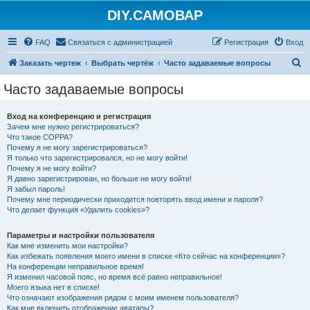
DIY.САМОВАР
FAQ
Связаться с администрацией
Регистрация
Вход
П
Заказать чертеж
Выбрать чертёж
Часто задаваемые вопросы
о
Часто задаваемые вопросы
и
с
Вход на конференцию и регистрация
Зачем мне нужно регистрироваться?
к
Что такое COPPA?
Почему я не могу зарегистрироваться?
Я только что зарегистрировался, но не могу войти!
Почему я не могу войти?
Я давно зарегистрирован, но больше не могу войти!
Я забыл пароль!
Почему мне периодически приходится повторять ввод имени и пароля?
Что делает функция «Удалить cookies»?
Параметры и настройки пользователя
Как мне изменить мои настройки?
Как избежать появления моего имени в списке «Кто сейчас на конференции»?
На конференции неправильное время!
Я изменил часовой пояс, но время всё равно неправильное!
Моего языка нет в списке!
Что означают изображения рядом с моим именем пользователя?
Как мне включить отображение аватары?