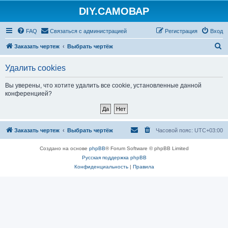
DIY.САМОВАР
FAQ
Связаться с администрацией
Регистрация
Вход
П
Заказать чертеж
Выбрать чертёж
о
Удалить cookies
и
с
Вы уверены, что хотите удалить все cookie, установленные данной
конференцией?
к
Заказать чертеж
Выбрать чертёж
Часовой пояс:
UTC+03:00
Создано на основе
phpBB
® Forum Software © phpBB Limited
Русская поддержка phpBB
Конфиденциальность
|
Правила