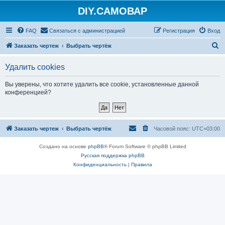
DIY.САМОВАР
FAQ
Связаться с администрацией
Регистрация
Вход
П
Заказать чертеж
Выбрать чертёж
о
Удалить cookies
и
с
Вы уверены, что хотите удалить все cookie, установленные данной
конференцией?
к
Заказать чертеж
Выбрать чертёж
Часовой пояс:
UTC+03:00
Создано на основе
phpBB
® Forum Software © phpBB Limited
Русская поддержка phpBB
Конфиденциальность
|
Правила