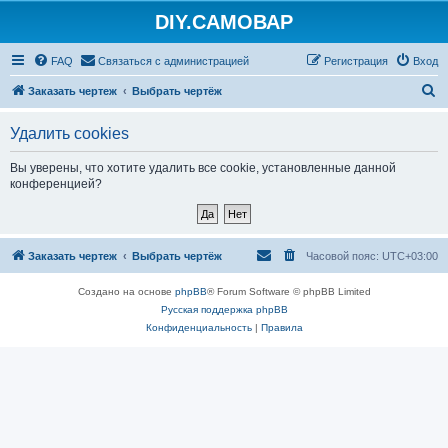
DIY.САМОВАР
FAQ
Связаться с администрацией
Регистрация
Вход
П
Заказать чертеж
Выбрать чертёж
о
Удалить cookies
и
с
Вы уверены, что хотите удалить все cookie, установленные данной
конференцией?
к
Заказать чертеж
Выбрать чертёж
Часовой пояс:
UTC+03:00
Создано на основе
phpBB
® Forum Software © phpBB Limited
Русская поддержка phpBB
Конфиденциальность
|
Правила