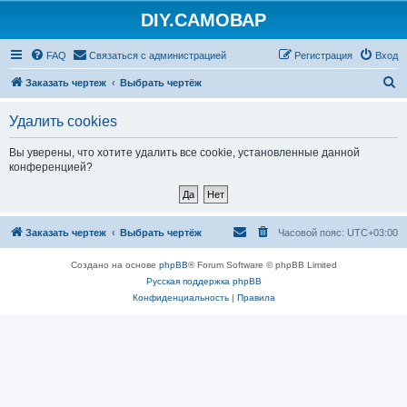
DIY.САМОВАР
FAQ
Связаться с администрацией
Регистрация
Вход
П
Заказать чертеж
Выбрать чертёж
о
Удалить cookies
и
с
Вы уверены, что хотите удалить все cookie, установленные данной
конференцией?
к
Заказать чертеж
Выбрать чертёж
Часовой пояс:
UTC+03:00
Создано на основе
phpBB
® Forum Software © phpBB Limited
Русская поддержка phpBB
Конфиденциальность
|
Правила