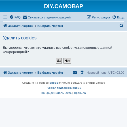
DIY.САМОВАР
FAQ
Связаться с администрацией
Регистрация
Вход
П
Заказать чертеж
Выбрать чертёж
о
Удалить cookies
и
с
Вы уверены, что хотите удалить все cookie, установленные данной
конференцией?
к
Заказать чертеж
Выбрать чертёж
Часовой пояс:
UTC+03:00
Создано на основе
phpBB
® Forum Software © phpBB Limited
Русская поддержка phpBB
Конфиденциальность
|
Правила