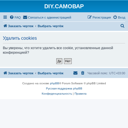
DIY.САМОВАР
FAQ
Связаться с администрацией
Регистрация
Вход
П
Заказать чертеж
Выбрать чертёж
о
Удалить cookies
и
с
Вы уверены, что хотите удалить все cookie, установленные данной
конференцией?
к
Заказать чертеж
Выбрать чертёж
Часовой пояс:
UTC+03:00
Создано на основе
phpBB
® Forum Software © phpBB Limited
Русская поддержка phpBB
Конфиденциальность
|
Правила