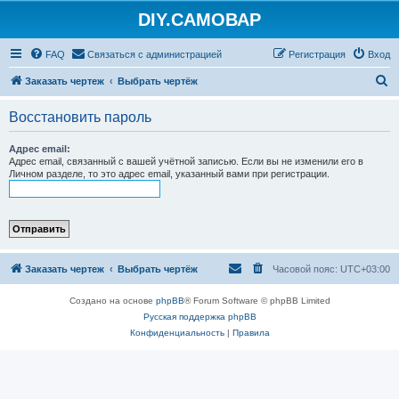
DIY.САМОВАР
FAQ
Связаться с администрацией
Регистрация
Вход
П
Заказать чертеж
Выбрать чертёж
о
Восстановить пароль
и
с
Адрес email:
Адрес email, связанный с вашей учётной записью. Если вы не изменили его в
к
Личном разделе, то это адрес email, указанный вами при регистрации.
Заказать чертеж
Выбрать чертёж
Часовой пояс:
UTC+03:00
Создано на основе
phpBB
® Forum Software © phpBB Limited
Русская поддержка phpBB
Конфиденциальность
|
Правила