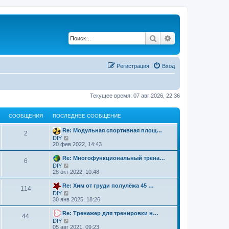
Поиск
Расширенный по
Регистрация
Вход
Текущее время: 07 авг 2026, 22:36
СООБЩЕНИЯ
ПОСЛЕДНЕЕ СООБЩЕНИЕ
Re: Модульная спортивная площ…
2
П
DIY
е
20 фев 2022, 14:43
р
е
Re: Многофункциональный трена…
6
й
П
DIY
т
е
28 окт 2022, 10:48
и
р
к
е
Re: Хим от груди полулёжа 45 …
п
114
й
о
П
DIY
т
с
е
30 янв 2025, 18:26
и
л
р
к
е
е
Re: Тренажер для тренировки н…
п
44
д
й
о
П
DIY
н
т
с
е
05 авг 2021, 09:23