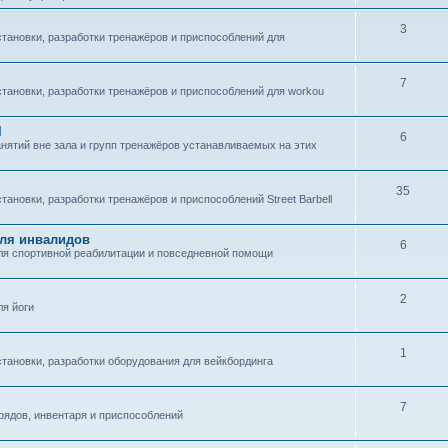
3
становки, разработки тренажёров и приспособлений для
7
становки, разработки тренажёров и приспособлений для workou
l
6
нятий вне зала и групп тренажёров устанавливаемых на этих
35
тановки, разработки тренажёров и приспособлений Street Barbell
для инвалидов
6
для спортивной реабилитации и повседневной помощи
2
ля йоги
1
становки, разработки оборудования для вейкбординга
7
рядов, инвентаря и приспособлений