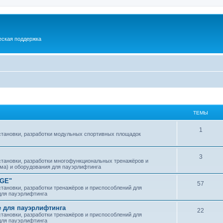
еская поддержка
ТЕМЫ
1
установки, разработки модульных спортивных площадок
3
установки, разработки многофункциональных тренажёров и
зма) и оборудования для пауэрлифтинга
DGE"
57
становки, разработки тренажёров и приспособлений для
 для пауэрлифтинга
 для пауэрлифтинга
22
становки, разработки тренажёров и приспособлений для
 для пауэрлифтинга