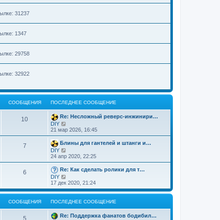
е
н
ылке: 31237
и
ю
ылке: 1347
ылке: 29758
ылке: 32922
СООБЩЕНИЯ
ПОСЛЕДНЕЕ СООБЩЕНИЕ
Re: Несложный реверс-инжинири…
10
П
DIY
е
21 мар 2026, 16:45
р
е
Блины для гантелей и штанги и…
7
й
П
DIY
т
е
24 апр 2020, 22:25
и
р
к
е
Re: Как сделать ролики для т…
п
6
й
о
П
DIY
т
с
е
17 дек 2020, 21:24
и
л
р
к
е
е
п
д
й
СООБЩЕНИЯ
ПОСЛЕДНЕЕ СООБЩЕНИЕ
о
н
т
с
е
и
л
Re: Поддержка фанатов бодибил…
м
к
5