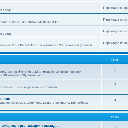
Переходов по сс
бя среде
Переходов по сс
ме творчества: сборка, разборка, и т.п.
Переходов по сс
бя среде
Переходов по сс
ёров Street Barbell. Всего в комплексе 33 тренажёра (всего 40
ТЕМЫ
5
промышленный дизайн и 3Д анимацию разборки и сборки
 и 3Д модели и 3Д анимацию.
7
нтелей и штанги из разных материалов
ажёров
4
ования, которые можно использовать во многих тренажёрах
ТЕМЫ
нажёров, организации команды
1