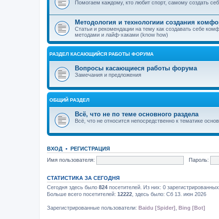
Помогаем каждому, кто любит спорт, самому создать с
Методология и технологиии создания комфо
Статьи и рекомендации на тему как создавать себе ком
методами и лайф-хаками (know how)
РАЗДЕЛ КАСАЮЩИЙСЯ РАБОТЫ ФОРУМА
Вопросы касающиеся работы форума
Замечания и предложения
ОБЩИЙ РАЗДЕЛ
Всё, что не по теме основного раздела
Всё, что не относится непосредственно к тематике осно
ВХОД
•
РЕГИСТРАЦИЯ
Имя пользователя:
Пароль:
СТАТИСТИКА ЗА СЕГОДНЯ
Сегодня здесь было
824
посетителей. Из них: 0 зарегистрированных,
Больше всего посетителей:
12222
, здесь было: Сб 13. июн 2026
Зарегистрированные пользователи:
Baidu [Spider]
,
Bing [Bot]