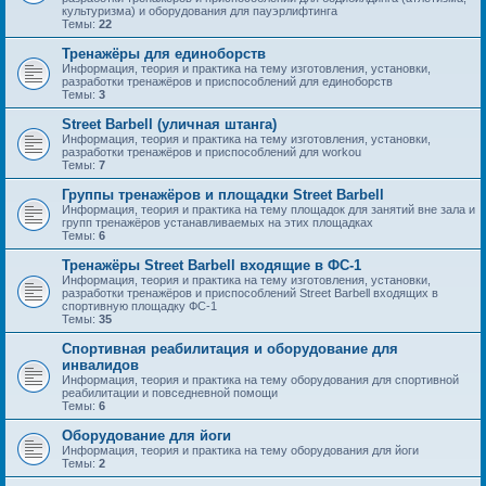
культуризма) и оборудования для пауэрлифтинга
Темы:
22
Тренажёры для единоборств
Информация, теория и практика на тему изготовления, установки,
разработки тренажёров и приспособлений для единоборств
Темы:
3
Street Barbell (уличная штанга)
Информация, теория и практика на тему изготовления, установки,
разработки тренажёров и приспособлений для workou
Темы:
7
Группы тренажёров и площадки Street Barbell
Информация, теория и практика на тему площадок для занятий вне зала и
групп тренажёров устанавливаемых на этих площадках
Темы:
6
Тренажёры Street Barbell входящие в ФС-1
Информация, теория и практика на тему изготовления, установки,
разработки тренажёров и приспособлений Street Barbell входящих в
спортивную площадку ФС-1
Темы:
35
Спортивная реабилитация и оборудование для
инвалидов
Информация, теория и практика на тему оборудования для спортивной
реабилитации и повседневной помощи
Темы:
6
Оборудование для йоги
Информация, теория и практика на тему оборудования для йоги
Темы:
2