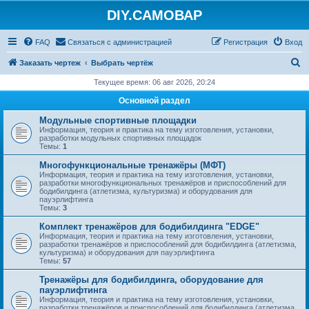
DIY.САМОВАР
FAQ
Связаться с администрацией
Регистрация
Вход
П
Заказать чертеж
Выбрать чертёж
о
Текущее время: 06 авг 2026, 20:24
и
Основной раздел
с
Модульные спортивные площадки
к
Информация, теория и практика на тему изготовления, установки,
разработки модульных спортивных площадок
Темы:
1
Многофункциональные тренажёры (МФТ)
Информация, теория и практика на тему изготовления, установки,
разработки многофункциональных тренажёров и приспособлений для
бодибилдинга (атлетизма, культуризма) и оборудования для
пауэрлифтинга
Темы:
3
Комплект тренажёров для бодибилдинга "EDGE"
Информация, теория и практика на тему изготовления, установки,
разработки тренажёров и приспособлений для бодибилдинга (атлетизма,
культуризма) и оборудования для пауэрлифтинга
Темы:
57
Тренажёры для бодибилдинга, оборудование для
пауэрлифтинга
Информация, теория и практика на тему изготовления, установки,
разработки тренажёров и приспособлений для бодибилдинга (атлетизма,