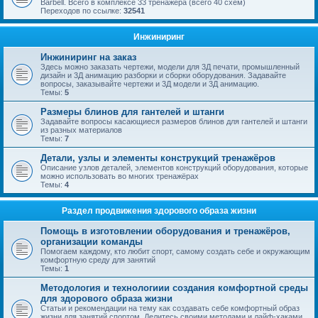
Barbell. Всего в комплексе 33 тренажёра (всего 40 схем)
Переходов по ссылке:
32541
Инжиниринг
Инжиниринг на заказ
Здесь можно заказать чертежи, модели для 3Д печати, промышленный
дизайн и 3Д анимацию разборки и сборки оборудования. Задавайте
вопросы, заказывайте чертежи и 3Д модели и 3Д анимацию.
Темы:
5
Размеры блинов для гантелей и штанги
Задавайте вопросы касающиеся размеров блинов для гантелей и штанги
из разных материалов
Темы:
7
Детали, узлы и элементы конструкций тренажёров
Описание узлов деталей, элементов конструкций оборудования, которые
можно использовать во многих тренажёрах
Темы:
4
Раздел продвижения здорового образа жизни
Помощь в изготовлении оборудования и тренажёров,
организации команды
Помогаем каждому, кто любит спорт, самому создать себе и окружающим
комфортную среду для занятий
Темы:
1
Методология и технологиии создания комфортной среды
для здорового образа жизни
Статьи и рекомендации на тему как создавать себе комфортный образ
жизни для занятий спортом. Делитесь своими методами и лайф-хаками