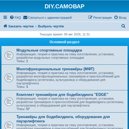
DIY.САМОВАР
FAQ
Связаться с администрацией
Регистрация
Вход
П
Заказать чертеж
Выбрать чертёж
о
Текущее время: 09 авг 2026, 11:31
и
Основной раздел
с
Модульные спортивные площадки
к
Информация, теория и практика на тему изготовления, установки,
разработки модульных спортивных площадок
Темы:
1
Многофункциональные тренажёры (МФТ)
Информация, теория и практика на тему изготовления, установки,
разработки многофункциональных тренажёров и приспособлений для
бодибилдинга (атлетизма, культуризма) и оборудования для
пауэрлифтинга
Темы:
3
Комплект тренажёров для бодибилдинга "EDGE"
Информация, теория и практика на тему изготовления, установки,
разработки тренажёров и приспособлений для бодибилдинга (атлетизма,
культуризма) и оборудования для пауэрлифтинга
Темы:
57
Тренажёры для бодибилдинга, оборудование для
пауэрлифтинга
Информация, теория и практика на тему изготовления, установки,
разработки тренажёров и приспособлений для бодибилдинга (атлетизма,