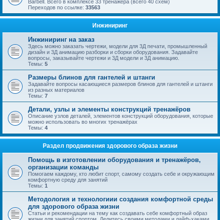
Barbell. Всего в комплексе 33 тренажёра (всего 40 схем)
Переходов по ссылке:
33563
Инжиниринг
Инжиниринг на заказ
Здесь можно заказать чертежи, модели для 3Д печати, промышленный
дизайн и 3Д анимацию разборки и сборки оборудования. Задавайте
вопросы, заказывайте чертежи и 3Д модели и 3Д анимацию.
Темы:
5
Размеры блинов для гантелей и штанги
Задавайте вопросы касающиеся размеров блинов для гантелей и штанги
из разных материалов
Темы:
7
Детали, узлы и элементы конструкций тренажёров
Описание узлов деталей, элементов конструкций оборудования, которые
можно использовать во многих тренажёрах
Темы:
4
Раздел продвижения здорового образа жизни
Помощь в изготовлении оборудования и тренажёров,
организации команды
Помогаем каждому, кто любит спорт, самому создать себе и окружающим
комфортную среду для занятий
Темы:
1
Методология и технологиии создания комфортной среды
для здорового образа жизни
Статьи и рекомендации на тему как создавать себе комфортный образ
жизни для занятий спортом. Делитесь своими методами и лайф-хаками