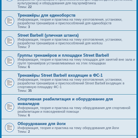
культуризма) и оборудования для пауэрлифтинга
Темы:
22
Тренажёры для единоборств
Информация, теория и практика на тему изготовления, установки,
разработки тренажёров и приспособлений для единоборств
Темы:
3
Street Barbell (уличная штанга)
Информация, теория и практика на тему изготовления, установки,
разработки тренажёров и приспособлений для workou
Темы:
7
Группы тренажёров и площадки Street Barbell
Информация, теория и практика на тему площадок для занятий вне зала и
групп тренажёров устанавливаемых на этих площадках
Темы:
6
Тренажёры Street Barbell входящие в ФС-1
Информация, теория и практика на тему изготовления, установки,
разработки тренажёров и приспособлений Street Barbell входящих в
спортивную площадку ФС-1
Темы:
35
Спортивная реабилитация и оборудование для
инвалидов
Информация, теория и практика на тему оборудования для спортивной
реабилитации и повседневной помощи
Темы:
6
Оборудование для йоги
Информация, теория и практика на тему оборудования для йоги
Темы:
2