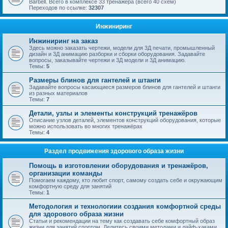
Barbell. Всего в комплексе 33 тренажёра (всего 40 схем)
Переходов по ссылке:
32307
Инжиниринг
Инжиниринг на заказ
Здесь можно заказать чертежи, модели для 3Д печати, промышленный
дизайн и 3Д анимацию разборки и сборки оборудования. Задавайте
вопросы, заказывайте чертежи и 3Д модели и 3Д анимацию.
Темы:
5
Размеры блинов для гантелей и штанги
Задавайте вопросы касающиеся размеров блинов для гантелей и штанги
из разных материалов
Темы:
7
Детали, узлы и элементы конструкций тренажёров
Описание узлов деталей, элементов конструкций оборудования, которые
можно использовать во многих тренажёрах
Темы:
4
Раздел продвижения здорового образа жизни
Помощь в изготовлении оборудования и тренажёров,
организации команды
Помогаем каждому, кто любит спорт, самому создать себе и окружающим
комфортную среду для занятий
Темы:
1
Методология и технологиии создания комфортной среды
для здорового образа жизни
Статьи и рекомендации на тему как создавать себе комфортный образ
жизни для занятий спортом. Делитесь своими методами и лайф-хаками