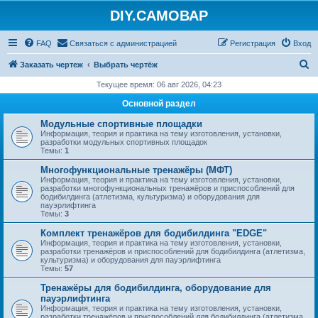
DIY.САМОВАР
FAQ
Связаться с администрацией
Регистрация
Вход
П
Заказать чертеж
Выбрать чертёж
о
Текущее время: 06 авг 2026, 04:23
и
Основной раздел
с
Модульные спортивные площадки
к
Информация, теория и практика на тему изготовления, установки,
разработки модульных спортивных площадок
Темы:
1
Многофункциональные тренажёры (МФТ)
Информация, теория и практика на тему изготовления, установки,
разработки многофункциональных тренажёров и приспособлений для
бодибилдинга (атлетизма, культуризма) и оборудования для
пауэрлифтинга
Темы:
3
Комплект тренажёров для бодибилдинга "EDGE"
Информация, теория и практика на тему изготовления, установки,
разработки тренажёров и приспособлений для бодибилдинга (атлетизма,
культуризма) и оборудования для пауэрлифтинга
Темы:
57
Тренажёры для бодибилдинга, оборудование для
пауэрлифтинга
Информация, теория и практика на тему изготовления, установки,
разработки тренажёров и приспособлений для бодибилдинга (атлетизма,