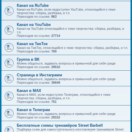
Канал на RuTube
Канал на RuTube, если недоступен YouTube, относящийся к теме
творчества: сборка, разборка, и т.п.
Переходов по ссылке:
863
Канал на YouTube
Канал на YouTube относящийся к теме творчества: сборка, разборка, и
т.п.
Переходов по ссылке:
27714
Канал на ТикТок
Канал на ТикТок, относящийся к теме творчества: сборка, разборка, и т.п.
Переходов по ссылке:
760
Группа в ВК
Можно общаться, задавать вопросы в привычной для себя среде
Переходов по ссылке:
29510
Страница в Инстаграмм
Можно общаться, задавать вопросы в привычной для себя среде
Переходов по ссылке:
30649
Канал в MAX
Канал в MAX, если недоступен Телеграм, относящийся к теме
творчества: сборка, разборка, и т.п.
Переходов по ссылке:
751
Канал в Телеграм
Можно общаться, задавать вопросы в привычной для себя среде
Переходов по ссылке:
29152
Бесплатные схемы тренажёров Street Barbell
Подборка схем для самостоятельного изготовления тренажёров Street