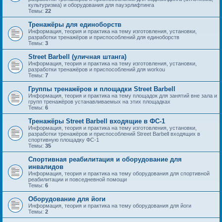
культуризма) и оборудования для пауэрлифтинга
Темы:
22
Тренажёры для единоборств
Информация, теория и практика на тему изготовления, установки,
разработки тренажёров и приспособлений для единоборств
Темы:
3
Street Barbell (уличная штанга)
Информация, теория и практика на тему изготовления, установки,
разработки тренажёров и приспособлений для workou
Темы:
7
Группы тренажёров и площадки Street Barbell
Информация, теория и практика на тему площадок для занятий вне зала и
групп тренажёров устанавливаемых на этих площадках
Темы:
6
Тренажёры Street Barbell входящие в ФС-1
Информация, теория и практика на тему изготовления, установки,
разработки тренажёров и приспособлений Street Barbell входящих в
спортивную площадку ФС-1
Темы:
35
Спортивная реабилитация и оборудование для
инвалидов
Информация, теория и практика на тему оборудования для спортивной
реабилитации и повседневной помощи
Темы:
6
Оборудование для йоги
Информация, теория и практика на тему оборудования для йоги
Темы:
2