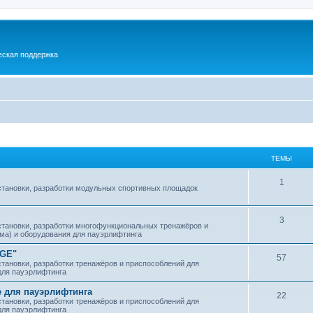
еская поддержка
ТЕМЫ
1
установки, разработки модульных спортивных площадок
3
установки, разработки многофункциональных тренажёров и
зма) и оборудования для пауэрлифтинга
DGE"
57
становки, разработки тренажёров и приспособлений для
 для пауэрлифтинга
 для пауэрлифтинга
22
становки, разработки тренажёров и приспособлений для
 для пауэрлифтинга