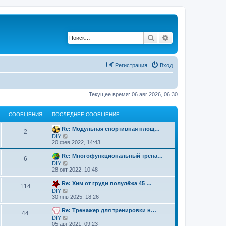
Поиск
Расширенный по
Регистрация
Вход
Текущее время: 06 авг 2026, 06:30
СООБЩЕНИЯ
ПОСЛЕДНЕЕ СООБЩЕНИЕ
Re: Модульная спортивная площ…
2
П
DIY
е
20 фев 2022, 14:43
р
е
Re: Многофункциональный трена…
6
й
П
DIY
т
е
28 окт 2022, 10:48
и
р
к
е
Re: Хим от груди полулёжа 45 …
п
114
й
о
П
DIY
т
с
е
30 янв 2025, 18:26
и
л
р
к
е
е
Re: Тренажер для тренировки н…
п
44
д
й
о
П
DIY
н
т
с
е
05 авг 2021, 09:23