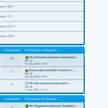
е
н
ылке: 30677
и
ю
ылке: 777
ылке: 29178
ылке: 32331
СООБЩЕНИЯ
ПОСЛЕДНЕЕ СООБЩЕНИЕ
Re: Несложный реверс-инжинири…
10
П
DIY
е
21 мар 2026, 16:45
р
е
Блины для гантелей и штанги и…
7
й
П
DIY
т
е
24 апр 2020, 22:25
и
р
к
е
Re: Как сделать ролики для т…
п
6
й
о
П
DIY
т
с
е
17 дек 2020, 21:24
и
л
р
к
е
е
п
д
й
СООБЩЕНИЯ
ПОСЛЕДНЕЕ СООБЩЕНИЕ
о
н
т
с
е
и
л
Re: Поддержка фанатов бодибил…
м
к
5