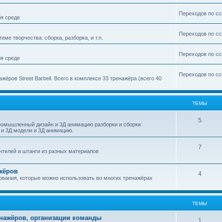
Переходов по сс
бя среде
Переходов по сс
ме творчества: сборка, разборка, и т.п.
Переходов по сс
бя среде
Переходов по сс
ёров Street Barbell. Всего в комплексе 33 тренажёра (всего 40
ТЕМЫ
5
промышленный дизайн и 3Д анимацию разборки и сборки
 и 3Д модели и 3Д анимацию.
7
нтелей и штанги из разных материалов
ажёров
4
ования, которые можно использовать во многих тренажёрах
ТЕМЫ
нажёров, организации команды
1