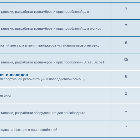
3
становки, разработки тренажёров и приспособлений для
7
становки, разработки тренажёров и приспособлений для workou
l
6
нятий вне зала и групп тренажёров устанавливаемых на этих
35
тановки, разработки тренажёров и приспособлений Street Barbell
для инвалидов
6
для спортивной реабилитации и повседневной помощи
2
ля йоги
1
становки, разработки оборудования для вейкбординга
7
рядов, инвентаря и приспособлений