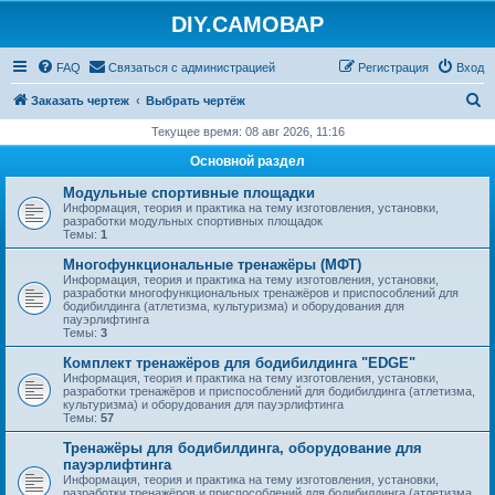
DIY.САМОВАР
FAQ
Связаться с администрацией
Регистрация
Вход
П
Заказать чертеж
Выбрать чертёж
о
Текущее время: 08 авг 2026, 11:16
и
Основной раздел
с
Модульные спортивные площадки
к
Информация, теория и практика на тему изготовления, установки,
разработки модульных спортивных площадок
Темы:
1
Многофункциональные тренажёры (МФТ)
Информация, теория и практика на тему изготовления, установки,
разработки многофункциональных тренажёров и приспособлений для
бодибилдинга (атлетизма, культуризма) и оборудования для
пауэрлифтинга
Темы:
3
Комплект тренажёров для бодибилдинга "EDGE"
Информация, теория и практика на тему изготовления, установки,
разработки тренажёров и приспособлений для бодибилдинга (атлетизма,
культуризма) и оборудования для пауэрлифтинга
Темы:
57
Тренажёры для бодибилдинга, оборудование для
пауэрлифтинга
Информация, теория и практика на тему изготовления, установки,
разработки тренажёров и приспособлений для бодибилдинга (атлетизма,