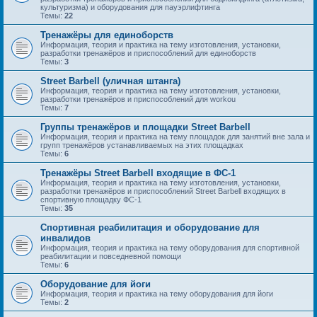
культуризма) и оборудования для пауэрлифтинга
Темы:
22
Тренажёры для единоборств
Информация, теория и практика на тему изготовления, установки,
разработки тренажёров и приспособлений для единоборств
Темы:
3
Street Barbell (уличная штанга)
Информация, теория и практика на тему изготовления, установки,
разработки тренажёров и приспособлений для workou
Темы:
7
Группы тренажёров и площадки Street Barbell
Информация, теория и практика на тему площадок для занятий вне зала и
групп тренажёров устанавливаемых на этих площадках
Темы:
6
Тренажёры Street Barbell входящие в ФС-1
Информация, теория и практика на тему изготовления, установки,
разработки тренажёров и приспособлений Street Barbell входящих в
спортивную площадку ФС-1
Темы:
35
Спортивная реабилитация и оборудование для
инвалидов
Информация, теория и практика на тему оборудования для спортивной
реабилитации и повседневной помощи
Темы:
6
Оборудование для йоги
Информация, теория и практика на тему оборудования для йоги
Темы:
2