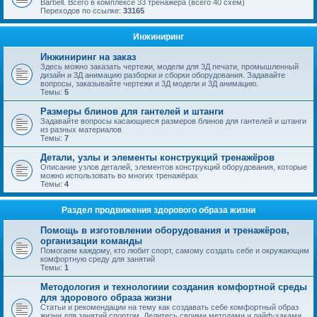
Barbell. Всего в комплексе 33 тренажёра (всего 40 схем)
Переходов по ссылке:
33165
Инжиниринг
Инжиниринг на заказ
Здесь можно заказать чертежи, модели для 3Д печати, промышленный
дизайн и 3Д анимацию разборки и сборки оборудования. Задавайте
вопросы, заказывайте чертежи и 3Д модели и 3Д анимацию.
Темы:
5
Размеры блинов для гантелей и штанги
Задавайте вопросы касающиеся размеров блинов для гантелей и штанги
из разных материалов
Темы:
7
Детали, узлы и элементы конструкций тренажёров
Описание узлов деталей, элементов конструкций оборудования, которые
можно использовать во многих тренажёрах
Темы:
4
Раздел продвижения здорового образа жизни
Помощь в изготовлении оборудования и тренажёров,
организации команды
Помогаем каждому, кто любит спорт, самому создать себе и окружающим
комфортную среду для занятий
Темы:
1
Методология и технологиии создания комфортной среды
для здорового образа жизни
Статьи и рекомендации на тему как создавать себе комфортный образ
жизни для занятий спортом. Делитесь своими методами и лайф-хаками