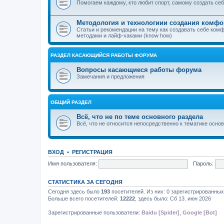
Помогаем каждому, кто любит спорт, самому создать с
Методология и технологиии создания комфо
Статьи и рекомендации на тему как создавать себе ком
методами и лайф-хаками (know how)
РАЗДЕЛ КАСАЮЩИЙСЯ РАБОТЫ ФОРУМА
Вопросы касающиеся работы форума
Замечания и предложения
ОБЩИЙ РАЗДЕЛ
Всё, что не по теме основного раздела
Всё, что не относится непосредственно к тематике осно
ВХОД
•
РЕГИСТРАЦИЯ
Имя пользователя:
Пароль:
СТАТИСТИКА ЗА СЕГОДНЯ
Сегодня здесь было
193
посетителей. Из них: 0 зарегистрированных,
Больше всего посетителей:
12222
, здесь было: Сб 13. июн 2026
Зарегистрированные пользователи:
Baidu [Spider]
,
Google [Bot]