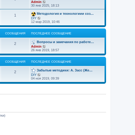
е
П
Admin
у
п
д
е
30 янв 2025, 18:13
с
о
н
р
о
с
е
е
о
л
Методология и технологиии соз…
м
1
й
б
е
П
DIY
у
т
щ
д
е
12 мар 2019, 10:46
с
и
е
н
р
о
к
н
е
е
о
п
и
м
й
б
СООБЩЕНИЯ
ПОСЛЕДНЕЕ СООБЩЕНИЕ
о
ю
у
т
щ
с
с
и
е
л
Вопросы и замечания по работе…
о
к
2
н
е
о
П
Admin
п
и
д
б
е
26 янв 2019, 18:57
о
ю
н
щ
р
с
е
е
е
л
м
н
й
е
СООБЩЕНИЯ
ПОСЛЕДНЕЕ СООБЩЕНИЕ
у
и
т
д
с
ю
и
н
Забытые методики: А. Засс (Же…
о
к
2
е
о
П
DIY
п
м
б
е
04 ноя 2019, 09:39
о
у
щ
р
с
с
е
е
л
о
н
й
е
о
и
т
д
б
ю
и
н
щ
к
е
е
п
м
н
о
у
и
с
с
ю
л
о
тки)
е
о
д
б
н
щ
е
е
м
н