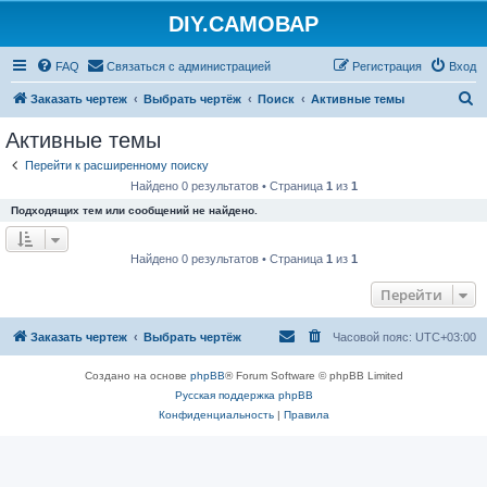
DIY.САМОВАР
FAQ
Связаться с администрацией
Регистрация
Вход
П
Заказать чертеж
Выбрать чертёж
Поиск
Активные темы
о
Активные темы
и
Перейти к расширенному поиску
с
Найдено 0 результатов • Страница
1
из
1
к
Подходящих тем или сообщений не найдено.
Найдено 0 результатов • Страница
1
из
1
Перейти
Заказать чертеж
Выбрать чертёж
Часовой пояс:
UTC+03:00
Создано на основе
phpBB
® Forum Software © phpBB Limited
Русская поддержка phpBB
Конфиденциальность
|
Правила