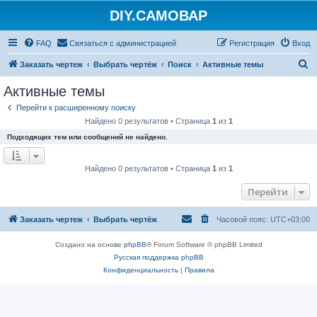
DIY.САМОВАР
FAQ
Связаться с администрацией
Регистрация
Вход
П
Заказать чертеж
Выбрать чертёж
Поиск
Активные темы
о
Активные темы
и
Перейти к расширенному поиску
с
Найдено 0 результатов • Страница
1
из
1
к
Подходящих тем или сообщений не найдено.
Найдено 0 результатов • Страница
1
из
1
Перейти
Заказать чертеж
Выбрать чертёж
Часовой пояс:
UTC+03:00
Создано на основе
phpBB
® Forum Software © phpBB Limited
Русская поддержка phpBB
Конфиденциальность
|
Правила