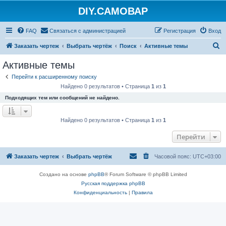
DIY.САМОВАР
FAQ
Связаться с администрацией
Регистрация
Вход
П
Заказать чертеж
Выбрать чертёж
Поиск
Активные темы
о
Активные темы
и
Перейти к расширенному поиску
с
Найдено 0 результатов • Страница
1
из
1
к
Подходящих тем или сообщений не найдено.
Найдено 0 результатов • Страница
1
из
1
Перейти
Заказать чертеж
Выбрать чертёж
Часовой пояс:
UTC+03:00
Создано на основе
phpBB
® Forum Software © phpBB Limited
Русская поддержка phpBB
Конфиденциальность
|
Правила