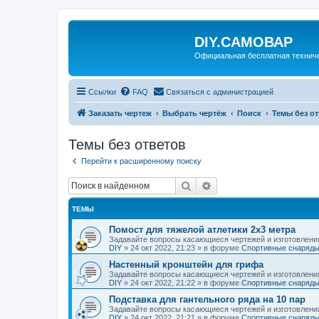
DIY.САМОВАР
Официальная бесплатная технич
Ссылки
FAQ
Связаться с администрацией
Заказать чертеж
Выбрать чертёж
Поиск
Темы без о
Темы без ответов
Перейти к расширенному поиску
Поиск
Расширенный поиск
ТЕМЫ
Помост для тяжелой атлетики 2х3 метра
Задавайте вопросы касающиеся чертежей и изготовлени
DIY
»
24 окт 2022, 21:23
» в форуме
Спортивные снаряды
Настенный кронштейн для грифа
Задавайте вопросы касающиеся чертежей и изготовлени
DIY
»
24 окт 2022, 21:22
» в форуме
Спортивные снаряды
Подставка для гантельного ряда на 10 пар
Задавайте вопросы касающиеся чертежей и изготовлени
DIY
»
24 окт 2022, 21:21
» в форуме
Спортивные снаряды