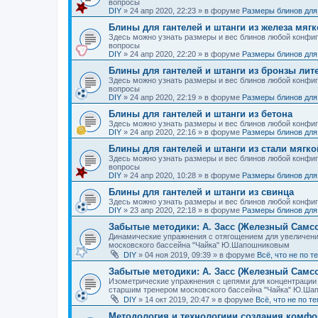
вопросы
DIY
»
24 апр 2020, 22:23
» в форуме
Размеры блинов для 
Блины для гантелей и штанги из железа мягк
Здесь можно узнать размеры и вес блинов любой конфигура
вопросы
DIY
»
24 апр 2020, 22:20
» в форуме
Размеры блинов для 
Блины для гантелей и штанги из бронзы лит
Здесь можно узнать размеры и вес блинов любой конфигур
вопросы
DIY
»
24 апр 2020, 22:19
» в форуме
Размеры блинов для 
Блины для гантелей и штанги из бетона
Здесь можно узнать размеры и вес блинов любой конфигур
DIY
»
24 апр 2020, 22:16
» в форуме
Размеры блинов для 
Блины для гантелей и штанги из стали мягко
Здесь можно узнать размеры и вес блинов любой конфигура
вопросы
DIY
»
24 апр 2020, 10:28
» в форуме
Размеры блинов для 
Блины для гантелей и штанги из свинца
Здесь можно узнать размеры и вес блинов любой конфигур
DIY
»
23 апр 2020, 22:18
» в форуме
Размеры блинов для 
Забытые методики: А. Засс (Железный Самс
Динамические упражнения с отягощением для увеличени
московского бассейна "Чайка" Ю.Шапошниковым
DIY
»
04 ноя 2019, 09:39
» в форуме
Всё, что не по 
Забытые методики: А. Засс (Железный Самсо
Изометрические упражнения с цепями для концентрации 
старшим тренером московского бассейна "Чайка" Ю.Ш
DIY
»
14 окт 2019, 20:47
» в форуме
Всё, что не по т
Методология и технологиии создания комфо