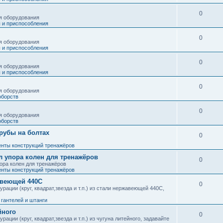
0
я оборудования
 и приспособления
0
я оборудования
 и приспособления
0
я оборудования
 и приспособления
0
я оборудования
оборств
0
я оборудования
оборств
рубы на болтах
0
енты конструкций тренажёров
л упора колен для тренажёров
0
ора колен для тренажёров
енты конструкций тренажёров
авеющей 440С
0
ации (круг, квадрат,звезда и т.п.) из стали нержавеющей 440С,
гантелей и штанги
йного
0
ции (круг, квадрат,звезда и т.п.) из чугуна литейного, задавайте