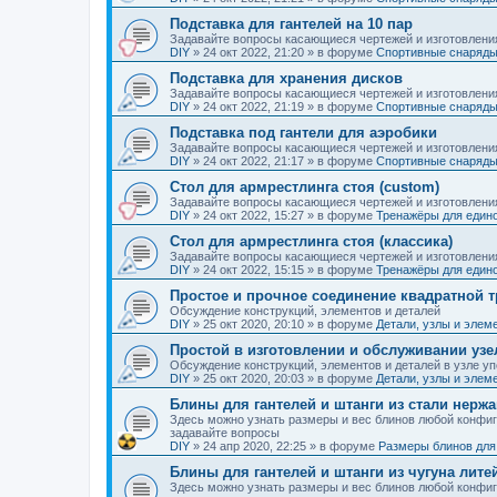
Подставка для гантелей на 10 пар
Задавайте вопросы касающиеся чертежей и изготовлени
DIY
»
24 окт 2022, 21:20
» в форуме
Спортивные снаряды
Подставка для хранения дисков
Задавайте вопросы касающиеся чертежей и изготовлени
DIY
»
24 окт 2022, 21:19
» в форуме
Спортивные снаряды
Подставка под гантели для аэробики
Задавайте вопросы касающиеся чертежей и изготовлени
DIY
»
24 окт 2022, 21:17
» в форуме
Спортивные снаряды
Стол для армрестлинга стоя (custom)
Задавайте вопросы касающиеся чертежей и изготовлени
DIY
»
24 окт 2022, 15:27
» в форуме
Тренажёры для един
Стол для армрестлинга стоя (классика)
Задавайте вопросы касающиеся чертежей и изготовлени
DIY
»
24 окт 2022, 15:15
» в форуме
Тренажёры для един
Простое и прочное соединение квадратной т
Обсуждение конструкций, элементов и деталей
DIY
»
25 окт 2020, 20:10
» в форуме
Детали, узлы и элем
Простой в изготовлении и обслуживании узе
Обсуждение конструкций, элементов и деталей в узле уп
DIY
»
25 окт 2020, 20:03
» в форуме
Детали, узлы и элем
Блины для гантелей и штанги из стали нерж
Здесь можно узнать размеры и вес блинов любой конфигур
задавайте вопросы
DIY
»
24 апр 2020, 22:25
» в форуме
Размеры блинов для 
Блины для гантелей и штанги из чугуна лите
Здесь можно узнать размеры и вес блинов любой конфигура