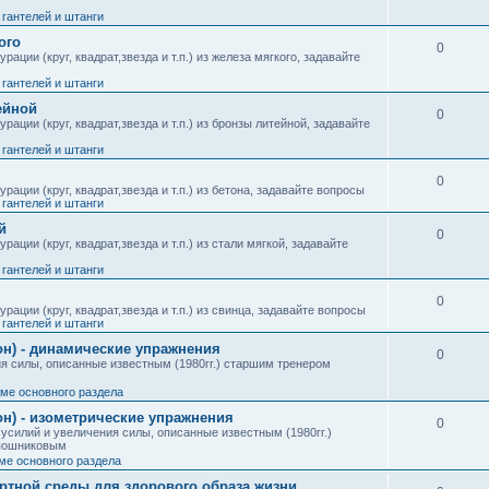
гантелей и штанги
ого
0
ции (круг, квадрат,звезда и т.п.) из железа мягкого, задавайте
гантелей и штанги
ейной
0
ации (круг, квадрат,звезда и т.п.) из бронзы литейной, задавайте
гантелей и штанги
0
ации (круг, квадрат,звезда и т.п.) из бетона, задавайте вопросы
гантелей и штанги
й
0
ции (круг, квадрат,звезда и т.п.) из стали мягкой, задавайте
гантелей и штанги
0
ации (круг, квадрат,звезда и т.п.) из свинца, задавайте вопросы
гантелей и штанги
он) - динамические упражнения
0
я силы, описанные известным (1980гг.) старшим тренером
теме основного раздела
н) - изометрические упражнения
0
усилий и увеличения силы, описанные известным (1980гг.)
апошниковым
еме основного раздела
ртной среды для здорового образа жизни