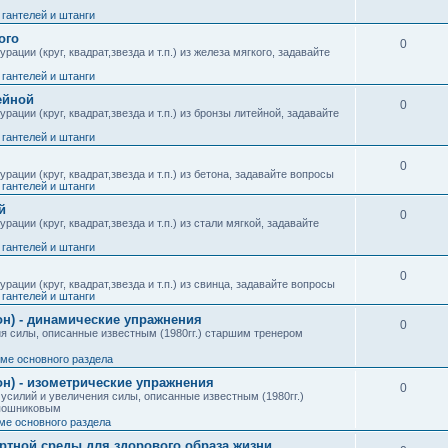
гантелей и штанги
ого
0
ции (круг, квадрат,звезда и т.п.) из железа мягкого, задавайте
гантелей и штанги
ейной
0
ации (круг, квадрат,звезда и т.п.) из бронзы литейной, задавайте
гантелей и штанги
0
ации (круг, квадрат,звезда и т.п.) из бетона, задавайте вопросы
гантелей и штанги
й
0
ции (круг, квадрат,звезда и т.п.) из стали мягкой, задавайте
гантелей и штанги
0
ации (круг, квадрат,звезда и т.п.) из свинца, задавайте вопросы
гантелей и штанги
он) - динамические упражнения
0
я силы, описанные известным (1980гг.) старшим тренером
теме основного раздела
н) - изометрические упражнения
0
усилий и увеличения силы, описанные известным (1980гг.)
апошниковым
еме основного раздела
ртной среды для здорового образа жизни