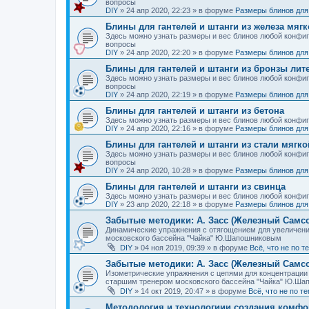
вопросы
DIY
»
24 апр 2020, 22:23
» в форуме
Размеры блинов для 
Блины для гантелей и штанги из железа мягк
Здесь можно узнать размеры и вес блинов любой конфигура
вопросы
DIY
»
24 апр 2020, 22:20
» в форуме
Размеры блинов для 
Блины для гантелей и штанги из бронзы лит
Здесь можно узнать размеры и вес блинов любой конфигур
вопросы
DIY
»
24 апр 2020, 22:19
» в форуме
Размеры блинов для 
Блины для гантелей и штанги из бетона
Здесь можно узнать размеры и вес блинов любой конфигур
DIY
»
24 апр 2020, 22:16
» в форуме
Размеры блинов для 
Блины для гантелей и штанги из стали мягко
Здесь можно узнать размеры и вес блинов любой конфигура
вопросы
DIY
»
24 апр 2020, 10:28
» в форуме
Размеры блинов для 
Блины для гантелей и штанги из свинца
Здесь можно узнать размеры и вес блинов любой конфигур
DIY
»
23 апр 2020, 22:18
» в форуме
Размеры блинов для 
Забытые методики: А. Засс (Железный Самс
Динамические упражнения с отягощением для увеличени
московского бассейна "Чайка" Ю.Шапошниковым
DIY
»
04 ноя 2019, 09:39
» в форуме
Всё, что не по 
Забытые методики: А. Засс (Железный Самсо
Изометрические упражнения с цепями для концентрации 
старшим тренером московского бассейна "Чайка" Ю.Ш
DIY
»
14 окт 2019, 20:47
» в форуме
Всё, что не по т
Методология и технологиии создания комфо