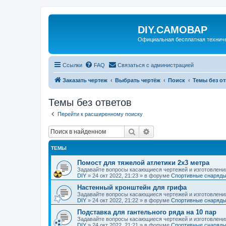
DIY.САМОВАР
Официальная бесплатная технич
Ссылки
FAQ
Связаться с администрацией
Заказать чертеж
Выбрать чертёж
Поиск
Темы без о
Темы без ответов
Перейти к расширенному поиску
Поиск
Расширенный поиск
ТЕМЫ
Помост для тяжелой атлетики 2х3 метра
Задавайте вопросы касающиеся чертежей и изготовлени
DIY
»
24 окт 2022, 21:23
» в форуме
Спортивные снаряды
Настенный кронштейн для грифа
Задавайте вопросы касающиеся чертежей и изготовлени
DIY
»
24 окт 2022, 21:22
» в форуме
Спортивные снаряды
Подставка для гантельного ряда на 10 пар
Задавайте вопросы касающиеся чертежей и изготовлени
DIY
»
24 окт 2022, 21:21
» в форуме
Спортивные снаряды