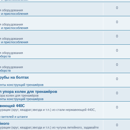
0
я оборудования
 и приспособления
0
я оборудования
 и приспособления
0
я оборудования
 и приспособления
0
я оборудования
оборств
0
я оборудования
оборств
рубы на болтах
0
енты конструкций тренажёров
л упора колен для тренажёров
0
ора колен для тренажёров
енты конструкций тренажёров
авеющей 440С
0
ации (круг, квадрат,звезда и т.п.) из стали нержавеющей 440С,
гантелей и штанги
йного
0
ции (круг, квадрат,звезда и т.п.) из чугуна литейного, задавайте