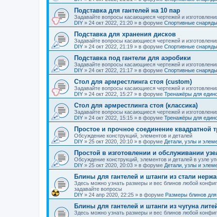
Подставка для гантелей на 10 пар
Задавайте вопросы касающиеся чертежей и изготовлени
DIY
»
24 окт 2022, 21:20
» в форуме
Спортивные снаряды
Подставка для хранения дисков
Задавайте вопросы касающиеся чертежей и изготовлени
DIY
»
24 окт 2022, 21:19
» в форуме
Спортивные снаряды
Подставка под гантели для аэробики
Задавайте вопросы касающиеся чертежей и изготовлени
DIY
»
24 окт 2022, 21:17
» в форуме
Спортивные снаряды
Стол для армрестлинга стоя (custom)
Задавайте вопросы касающиеся чертежей и изготовлени
DIY
»
24 окт 2022, 15:27
» в форуме
Тренажёры для един
Стол для армрестлинга стоя (классика)
Задавайте вопросы касающиеся чертежей и изготовлени
DIY
»
24 окт 2022, 15:15
» в форуме
Тренажёры для един
Простое и прочное соединение квадратной т
Обсуждение конструкций, элементов и деталей
DIY
»
25 окт 2020, 20:10
» в форуме
Детали, узлы и элем
Простой в изготовлении и обслуживании узе
Обсуждение конструкций, элементов и деталей в узле уп
DIY
»
25 окт 2020, 20:03
» в форуме
Детали, узлы и элем
Блины для гантелей и штанги из стали нерж
Здесь можно узнать размеры и вес блинов любой конфигур
задавайте вопросы
DIY
»
24 апр 2020, 22:25
» в форуме
Размеры блинов для 
Блины для гантелей и штанги из чугуна лите
Здесь можно узнать размеры и вес блинов любой конфигура