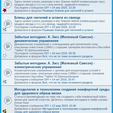
Здесь можно узнать размеры и вес блинов любой конфигурации (круг,
квадрат,звезда и т.п.) из стали мягкой, задавайте вопросы
Последнее сообщение
DIY
«
24 апр 2020, 10:28
Добавлено в форуме
Размеры блинов для гантелей и штанги
Блины для гантелей и штанги из свинца
Здесь можно узнать размеры и вес блинов любой конфигурации (круг,
квадрат,звезда и т.п.) из свинца, задавайте вопросы
Последнее сообщение
DIY
«
23 апр 2020, 22:18
Добавлено в форуме
Размеры блинов для гантелей и штанги
Забытые методики: А. Засс (Железный Самсон) -
динамические упражнения
Динамические упражнения с отягощением для увеличения силы,
описанные известным (1980гг.) старшим тренером московского бассейна
"Чайка" Ю.Шапошниковым
Последнее сообщение
DIY
«
04 ноя 2019, 09:39
Добавлено в форуме
Всё, что не по теме основного раздела
Забытые методики: А. Засс (Железный Самсон) -
изометрические упражнения
Изометрические упражнения с цепями для концентрации усилий и
увеличения силы, описанные известным (1980гг.) старшим тренером
московского бассейна "Чайка" Ю.Шапошниковым
Последнее сообщение
DIY
«
14 окт 2019, 20:47
Добавлено в форуме
Всё, что не по теме основного раздела
Методология и технологиии создания комфортной среды
для здорового образа жизни
Статьи и рекомендации на тему как создавать себе комфортный образ
жизни для занятий спортом. Делитесь своими методами и лайф-хаками
(know how)
Последнее сообщение
DIY
«
12 мар 2019, 10:46
Добавлено в форуме
Методология и технологиии создания комфортной
среды для здорового образа жизни