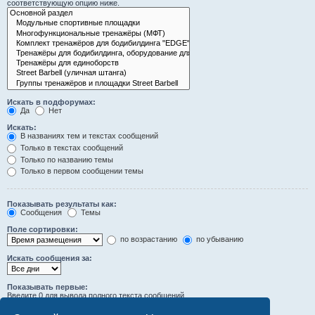
соответствующую опцию ниже.
Искать в подфорумах:
Да
Нет
Искать:
В названиях тем и текстах сообщений
Только в текстах сообщений
Только по названию темы
Только в первом сообщении темы
Показывать результаты как:
Сообщения
Темы
Поле сортировки:
по возрастанию
по убыванию
Искать сообщения за:
Показывать первые:
Введите 0 для вывода полного текста сообщений.
символов сообщений