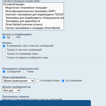
соответствующую опцию ниже.
Искать в подфорумах:
Да
Нет
Искать:
В названиях тем и текстах сообщений
Только в текстах сообщений
Только по названию темы
Только в первом сообщении темы
Показывать результаты как:
Сообщения
Темы
Поле сортировки:
по возрастанию
по убыванию
Искать сообщения за:
Показывать первые:
Введите 0 для вывода полного текста сообщений.
символов сообщений