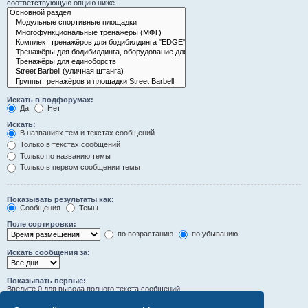
соответствующую опцию ниже.
Искать в подфорумах:
Да
Нет
Искать:
В названиях тем и текстах сообщений
Только в текстах сообщений
Только по названию темы
Только в первом сообщении темы
Показывать результаты как:
Сообщения
Темы
Поле сортировки:
по возрастанию
по убыванию
Искать сообщения за:
Показывать первые:
Введите 0 для вывода полного текста сообщений.
символов сообщений