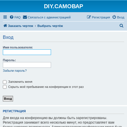
DIY.САМОВАР
FAQ
Связаться с администрацией
Регистрация
Вход
П
Заказать чертеж
Выбрать чертёж
о
Вход
и
с
Имя пользователя:
к
Пароль:
Забыли пароль?
Запомнить меня
Скрыть моё пребывание на конференции в этот раз
РЕГИСТРАЦИЯ
Для входа на конференцию вы должны быть зарегистрированы.
Регистрация занимает всего несколько минут, но предоставляет вам
более широкие возможности. Администратором конференции могут быть