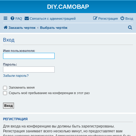
DIY.САМОВАР
FAQ
Связаться с администрацией
Регистрация
Вход
П
Заказать чертеж
Выбрать чертёж
о
Вход
и
с
Имя пользователя:
к
Пароль:
Забыли пароль?
Запомнить меня
Скрыть моё пребывание на конференции в этот раз
РЕГИСТРАЦИЯ
Для входа на конференцию вы должны быть зарегистрированы.
Регистрация занимает всего несколько минут, но предоставляет вам
более широкие возможности. Администратором конференции могут быть