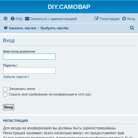
DIY.САМОВАР
FAQ
Связаться с администрацией
Регистрация
Вход
П
Заказать чертеж
Выбрать чертёж
о
Вход
и
с
Имя пользователя:
к
Пароль:
Забыли пароль?
Запомнить меня
Скрыть моё пребывание на конференции в этот раз
РЕГИСТРАЦИЯ
Для входа на конференцию вы должны быть зарегистрированы.
Регистрация занимает всего несколько минут, но предоставляет вам
более широкие возможности. Администратором конференции могут быть