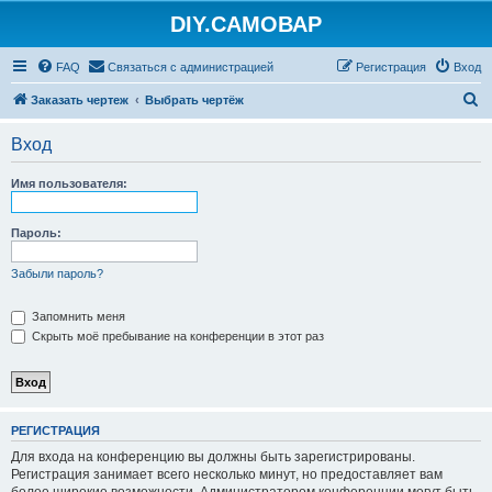
DIY.САМОВАР
FAQ
Связаться с администрацией
Регистрация
Вход
П
Заказать чертеж
Выбрать чертёж
о
Вход
и
с
Имя пользователя:
к
Пароль:
Забыли пароль?
Запомнить меня
Скрыть моё пребывание на конференции в этот раз
РЕГИСТРАЦИЯ
Для входа на конференцию вы должны быть зарегистрированы.
Регистрация занимает всего несколько минут, но предоставляет вам
более широкие возможности. Администратором конференции могут быть