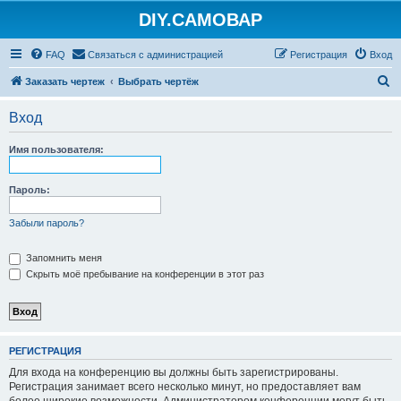
DIY.САМОВАР
FAQ
Связаться с администрацией
Регистрация
Вход
П
Заказать чертеж
Выбрать чертёж
о
Вход
и
с
Имя пользователя:
к
Пароль:
Забыли пароль?
Запомнить меня
Скрыть моё пребывание на конференции в этот раз
РЕГИСТРАЦИЯ
Для входа на конференцию вы должны быть зарегистрированы.
Регистрация занимает всего несколько минут, но предоставляет вам
более широкие возможности. Администратором конференции могут быть