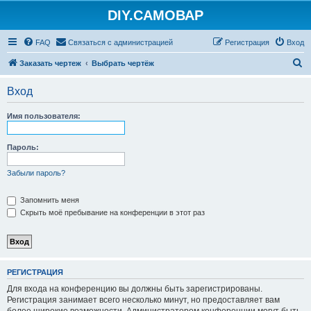
DIY.САМОВАР
FAQ
Связаться с администрацией
Регистрация
Вход
П
Заказать чертеж
Выбрать чертёж
о
Вход
и
с
Имя пользователя:
к
Пароль:
Забыли пароль?
Запомнить меня
Скрыть моё пребывание на конференции в этот раз
РЕГИСТРАЦИЯ
Для входа на конференцию вы должны быть зарегистрированы.
Регистрация занимает всего несколько минут, но предоставляет вам
более широкие возможности. Администратором конференции могут быть