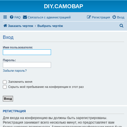
DIY.САМОВАР
FAQ
Связаться с администрацией
Регистрация
Вход
П
Заказать чертеж
Выбрать чертёж
о
Вход
и
с
Имя пользователя:
к
Пароль:
Забыли пароль?
Запомнить меня
Скрыть моё пребывание на конференции в этот раз
РЕГИСТРАЦИЯ
Для входа на конференцию вы должны быть зарегистрированы.
Регистрация занимает всего несколько минут, но предоставляет вам
более широкие возможности. Администратором конференции могут быть