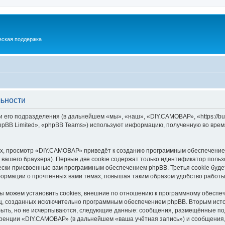
еская поддержка
ьности
его подразделения (в дальнейшем «мы», «наш», «DIY.САМОВАР», «https://bui
pBB Limited», «phpBB Teams») используют информацию, полученную во врем
х, просмотр «DIY.САМОВАР» приведёт к созданию программным обеспечение
вашего браузера). Первые две cookie содержат только идентификатор польз
чески присвоенные вам программным обеспечением phpBB. Третья cookie буд
ормации о прочтённых вами темах, повышая таким образом удобство работы
 можем установить cookies, внешние по отношению к программному обеспече
иц, созданных исключительно программным обеспечением phpBB. Вторым ис
быть, но не исчерпываются, следующие данные: сообщения, размещённые по
ренции «DIY.САМОВАР» (в дальнейшем «ваша учётная запись») и сообщения,