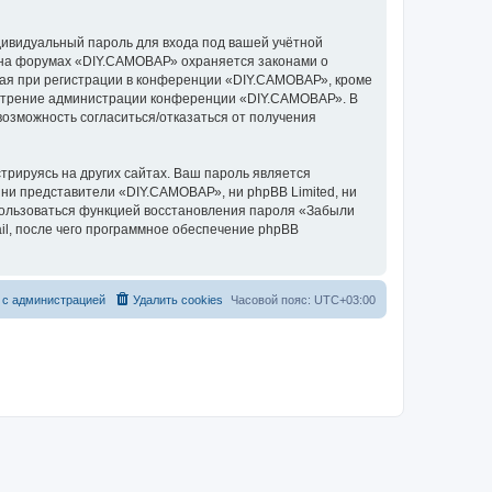
дивидуальный пароль для входа под вашей учётной
и на форумах «DIY.САМОВАР» охраняется законами о
ая при регистрации в конференции «DIY.САМОВАР», кроме
усмотрение администрации конференции «DIY.САМОВАР». В
 возможность согласиться/отказаться от получения
рируясь на других сайтах. Ваш пароль является
 ни представители «DIY.САМОВАР», ни phpBB Limited, ни
спользоваться функцией восстановления пароля «Забыли
l, после чего программное обеспечение phpBB
 с администрацией
Удалить cookies
Часовой пояс:
UTC+03:00