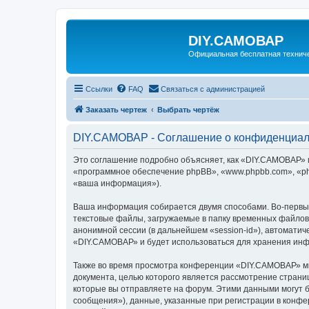
DIY.САМОВАР
Официальная бесплатная технич
Ссылки
FAQ
Связаться с администрацией
Заказать чертеж
Выбрать чертёж
DIY.САМОВАР - Соглашение о конфиденциал
Это соглашение подробно объясняет, как «DIY.САМОВАР» и 
«программное обеспечение phpBB», «www.phpbb.com», «ph
«ваша информация»).
Ваша информация собирается двумя способами. Во-первы
текстовые файлы, загружаемые в папку временных файлов 
анонимной сессии (в дальнейшем «session-id»), автомати
«DIY.САМОВАР» и будет использоваться для хранения инф
Также во время просмотра конференции «DIY.САМОВАР» мы
документа, целью которого является рассмотрение стран
которые вы отправляете на форум. Этими данными могут 
сообщения»), данные, указанные при регистрации в конфе