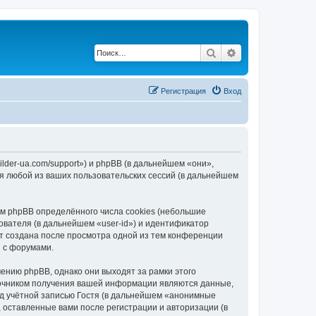
Поиск
Расширенный по
Регистрация
Вход
lder-ua.com/support») и phpBB (в дальнейшем «они»,
я любой из ваших пользовательских сессий (в дальнейшем
м phpBB определённого числа cookies (небольшие
ователя (в дальнейшем «user-id») и идентификатор
ет создана после просмотра одной из тем конференции
 с форумами.
нию phpBB, однако они выходят за рамки этого
точником получения вашей информации являются данные,
д учётной записью Гостя (в дальнейшем «анонимные
 оставленные вами после регистрации и авторизации (в