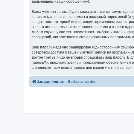
дальнейшем «ваши сообщения»).
Ваша учётная запись будет содержать, как минимум, одн
записью (далее «ваш пароль») и реальный адрес email (в
защите компьютерной информации, применяемыми в стран
вашего имени пользователя, вашего пароля и вашего адре
любом случае у вас есть возможность выбрать, какая инфо
сообщений, автоматически сгенерированных программным
Ваш пароль надёжно зашифрован (односторонним хэширован
средством доступа к вашей учётной записи на форумах «DI
другое третье лицо не вправе спрашивать ваш пароль. В с
пароль?», предусмотренной программным обеспечением ph
сгенерирует вам новый пароль для вашей учётной записи.
Заказать чертеж
Выбрать чертёж