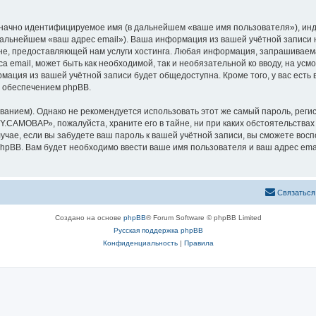
означно идентифицируемое имя (в дальнейшем «ваше имя пользователя»), ин
 дальнейшем «ваш адрес email»). Ваша информация из вашей учётной запис
е, предоставляющей нам услуги хостинга. Любая информация, запрашиваем
са email, может быть как необходимой, так и необязательной ко вводу, на 
рмация из вашей учётной записи будет общедоступна. Кроме того, у вас есть
 обеспечением phpBB.
ием). Однако не рекомендуется использовать этот же самый пароль, регист
Y.САМОВАР», пожалуйста, храните его в тайне, ни при каких обстоятельствах
лучае, если вы забудете ваш пароль к вашей учётной записи, вы сможете во
pBB. Вам будет необходимо ввести ваше имя пользователя и ваш адрес emai
Связаться
Создано на основе
phpBB
® Forum Software © phpBB Limited
Русская поддержка phpBB
Конфиденциальность
|
Правила