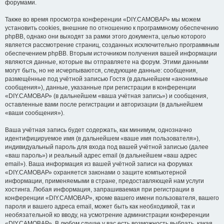
форумами.
Также во время просмотра конференции «DIY.САМОВАР» мы можем
установить cookies, внешние по отношению к программному обеспечению
phpBB, однако они выходят за рамки этого документа, целью которого
является рассмотрение страниц, созданных исключительно программным
обеспечением phpBB. Вторым источником получения вашей информации
являются данные, которые вы отправляете на форум. Этими данными
могут быть, но не исчерпываются, следующие данные: сообщения,
размещённые под учётной записью Гостя (в дальнейшем «анонимные
сообщения»), данные, указанные при регистрации в конференции
«DIY.САМОВАР» (в дальнейшем «ваша учётная запись») и сообщения,
оставленные вами после регистрации и авторизации (в дальнейшем
«ваши сообщения»).
Ваша учётная запись будет содержать, как минимум, однозначно
идентифицируемое имя (в дальнейшем «ваше имя пользователя»),
индивидуальный пароль для входа под вашей учётной записью (далее
«ваш пароль») и реальный адрес email (в дальнейшем «ваш адрес
email»). Ваша информация из вашей учётной записи на форумах
«DIY.САМОВАР» охраняется законами о защите компьютерной
информации, применяемыми в стране, предоставляющей нам услуги
хостинга. Любая информация, запрашиваемая при регистрации в
конференции «DIY.САМОВАР», кроме вашего имени пользователя, вашего
пароля и вашего адреса email, может быть как необходимой, так и
необязательной ко вводу, на усмотрение администрации конференции
«DIY.САМОВАР». В любом случае у вас есть возможность выбрать, какая