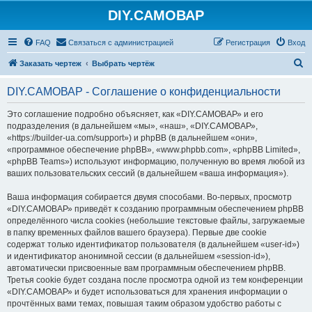
DIY.САМОВАР
FAQ
Связаться с администрацией
Регистрация
Вход
П
Заказать чертеж
Выбрать чертёж
о
DIY.САМОВАР - Соглашение о конфиденциальности
и
с
Это соглашение подробно объясняет, как «DIY.САМОВАР» и его
подразделения (в дальнейшем «мы», «наш», «DIY.САМОВАР»,
к
«https://builder-ua.com/support») и phpBB (в дальнейшем «они»,
«программное обеспечение phpBB», «www.phpbb.com», «phpBB Limited»,
«phpBB Teams») используют информацию, полученную во время любой из
ваших пользовательских сессий (в дальнейшем «ваша информация»).
Ваша информация собирается двумя способами. Во-первых, просмотр
«DIY.САМОВАР» приведёт к созданию программным обеспечением phpBB
определённого числа cookies (небольшие текстовые файлы, загружаемые
в папку временных файлов вашего браузера). Первые две cookie
содержат только идентификатор пользователя (в дальнейшем «user-id»)
и идентификатор анонимной сессии (в дальнейшем «session-id»),
автоматически присвоенные вам программным обеспечением phpBB.
Третья cookie будет создана после просмотра одной из тем конференции
«DIY.САМОВАР» и будет использоваться для хранения информации о
прочтённых вами темах, повышая таким образом удобство работы с