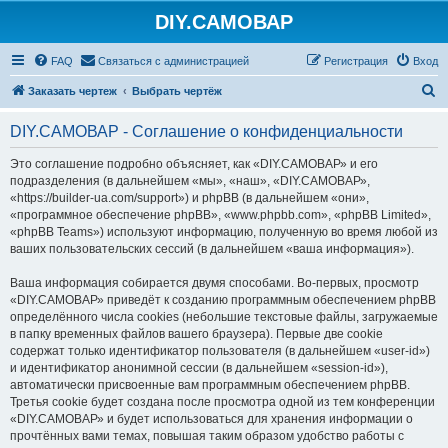
DIY.САМОВАР
FAQ
Связаться с администрацией
Регистрация
Вход
П
Заказать чертеж
Выбрать чертёж
о
DIY.САМОВАР - Соглашение о конфиденциальности
и
с
Это соглашение подробно объясняет, как «DIY.САМОВАР» и его
подразделения (в дальнейшем «мы», «наш», «DIY.САМОВАР»,
к
«https://builder-ua.com/support») и phpBB (в дальнейшем «они»,
«программное обеспечение phpBB», «www.phpbb.com», «phpBB Limited»,
«phpBB Teams») используют информацию, полученную во время любой из
ваших пользовательских сессий (в дальнейшем «ваша информация»).
Ваша информация собирается двумя способами. Во-первых, просмотр
«DIY.САМОВАР» приведёт к созданию программным обеспечением phpBB
определённого числа cookies (небольшие текстовые файлы, загружаемые
в папку временных файлов вашего браузера). Первые две cookie
содержат только идентификатор пользователя (в дальнейшем «user-id»)
и идентификатор анонимной сессии (в дальнейшем «session-id»),
автоматически присвоенные вам программным обеспечением phpBB.
Третья cookie будет создана после просмотра одной из тем конференции
«DIY.САМОВАР» и будет использоваться для хранения информации о
прочтённых вами темах, повышая таким образом удобство работы с