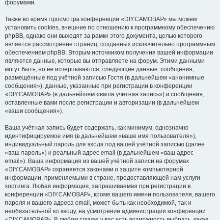
форумами.
Также во время просмотра конференции «DIY.САМОВАР» мы можем
установить cookies, внешние по отношению к программному обеспечению
phpBB, однако они выходят за рамки этого документа, целью которого
является рассмотрение страниц, созданных исключительно программным
обеспечением phpBB. Вторым источником получения вашей информации
являются данные, которые вы отправляете на форум. Этими данными
могут быть, но не исчерпываются, следующие данные: сообщения,
размещённые под учётной записью Гостя (в дальнейшем «анонимные
сообщения»), данные, указанные при регистрации в конференции
«DIY.САМОВАР» (в дальнейшем «ваша учётная запись») и сообщения,
оставленные вами после регистрации и авторизации (в дальнейшем
«ваши сообщения»).
Ваша учётная запись будет содержать, как минимум, однозначно
идентифицируемое имя (в дальнейшем «ваше имя пользователя»),
индивидуальный пароль для входа под вашей учётной записью (далее
«ваш пароль») и реальный адрес email (в дальнейшем «ваш адрес
email»). Ваша информация из вашей учётной записи на форумах
«DIY.САМОВАР» охраняется законами о защите компьютерной
информации, применяемыми в стране, предоставляющей нам услуги
хостинга. Любая информация, запрашиваемая при регистрации в
конференции «DIY.САМОВАР», кроме вашего имени пользователя, вашего
пароля и вашего адреса email, может быть как необходимой, так и
необязательной ко вводу, на усмотрение администрации конференции
«DIY.САМОВАР». В любом случае у вас есть возможность выбрать, какая