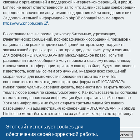
связаны с организацией и поддержкой интернет-конференций, и phpBB
Limited не несёт ответственности за то, что администрация конференций
определяет в качестве допустимого содержания и/или поведения в них.
За дополнительной информацией о phpBB обращайтесь по адресу
https://www.phpbb.com/
.
Вы соглашаетесь не размещать оскорбительных, угрожающих,
клеветнических сообщений, порнографических сообщений, призывов к
национальной розни и прочих сообщений, которые могут нарушить
законы вашей страны, страны, которая предоставляет услуги хостинга
для форумов «DIY.САМОВАР» или международное право. Попытки
размещения таких сообщений могут привести к вашему немедленному
отключению от конференции, при этом ваш провайдер будет поставлен в
известность, если мы сочтём это нужным. IP-адреса всех сообщений
сохраняются для возможности проведения такой политики. Вы
соглашаетесь с тем, что администраторы форумов «DIY.САМОВАР»
имеют право удалить, отредактировать, перенести или закрыть любую
тему в любое время по своему усмотрению. Как пользователь вы согласны
с тем, что введённая вами информация будет храниться в базе данных.
Хотя эта информация не будет открыта третьим лицам без вашего
разрешения, ни администрация конференции «DIY.САМОВАР», ни phpBB
Limited не может быть ответственна за действия хакеров, которые могут
привести к несанкционированному доступу к ней.
Этот сайт использует cookies для
обеспечения своей корректной работы.