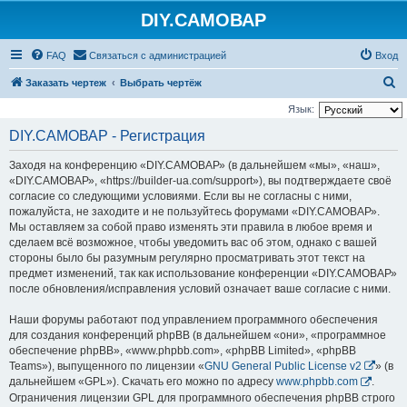
DIY.САМОВАР
FAQ
Связаться с администрацией
Вход
П
Заказать чертеж
Выбрать чертёж
о
Язык:
и
DIY.САМОВАР - Регистрация
с
Заходя на конференцию «DIY.САМОВАР» (в дальнейшем «мы», «наш»,
к
«DIY.САМОВАР», «https://builder-ua.com/support»), вы подтверждаете своё
согласие со следующими условиями. Если вы не согласны с ними,
пожалуйста, не заходите и не пользуйтесь форумами «DIY.САМОВАР».
Мы оставляем за собой право изменять эти правила в любое время и
сделаем всё возможное, чтобы уведомить вас об этом, однако с вашей
стороны было бы разумным регулярно просматривать этот текст на
предмет изменений, так как использование конференции «DIY.САМОВАР»
после обновления/исправления условий означает ваше согласие с ними.
Наши форумы работают под управлением программного обеспечения
для создания конференций phpBB (в дальнейшем «они», «программное
обеспечение phpBB», «www.phpbb.com», «phpBB Limited», «phpBB
Teams»), выпущенного по лицензии «
GNU General Public License v2
» (в
дальнейшем «GPL»). Скачать его можно по адресу
www.phpbb.com
.
Ограничения лицензии GPL для программного обеспечения phpBB строго