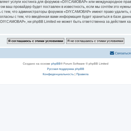
авляет услуги хостинга для форумов «DIY.САМОВАР» или международное прав
м ваш провайдер будет поставлен в известность, если мы сочтём это нужны
 с тем, что администраторы форумов «DIY.САМОВАР» имеют право удалить, о
согласны с тем, что введённая вами информация будет храниться в базе дан
IY.САМОВАР», ни phpBB Limited не может быть ответственна за действия ха
Связаться
Создано на основе
phpBB
® Forum Software © phpBB Limited
Русская поддержка phpBB
Конфиденциальность
|
Правила