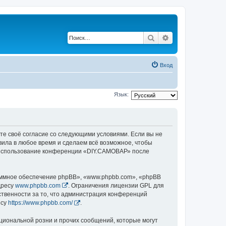
Поиск
Расширенный по
Вход
Язык:
те своё согласие со следующими условиями. Если вы не
вила в любое время и сделаем всё возможное, чтобы
ак использование конференции «DIY.САМОВАР» после
ммное обеспечение phpBB», «www.phpbb.com», «phpBB
дресу
www.phpbb.com
. Ограничения лицензии GPL для
ственности за то, что администрация конференций
есу
https://www.phpbb.com/
.
циональной розни и прочих сообщений, которые могут