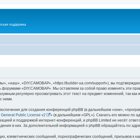
еская поддержка
 «наш», «DIY.САМОВАР», «https://builder-ua.com/support»), вы подтверждае
есь форумами «DIY.САМОВАР». Мы оставляем за собой право изменять эти пра
разумным регулярно просматривать этот текст на предмет изменений, так к
с ними.
еспечения для создания конференций phpBB (в дальнейшем «они», «програ
General Public License v2
» (в дальнейшем «GPL»). Скачать его можно по а
зацией и поддержкой интернет-конференций, и phpBB Limited не несёт ответ
ведения в них. За дополнительной информацией о phpBB обращайтесь по адр
их, клеветнических сообщений, порнографических сообщений, призывов к на