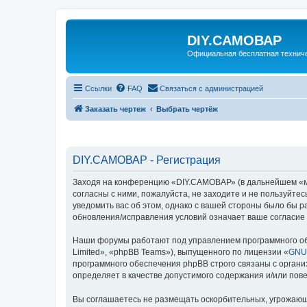
DIY.САМОВАР
Официальная бесплатная технич
Ссылки
FAQ
Связаться с администрацией
Заказать чертеж
Выбрать чертёж
DIY.САМОВАР - Регистрация
Заходя на конференцию «DIY.САМОВАР» (в дальнейшем «мы»,
согласны с ними, пожалуйста, не заходите и не пользуйт
уведомить вас об этом, однако с вашей стороны было бы 
обновления/исправления условий означает ваше согласие 
Наши форумы работают под управлением программного об
Limited», «phpBB Teams»), выпущенного по лицензии «
GNU 
программного обеспечения phpBB строго связаны с органи
определяет в качестве допустимого содержания и/или по
Вы соглашаетесь не размещать оскорбительных, угрожающ