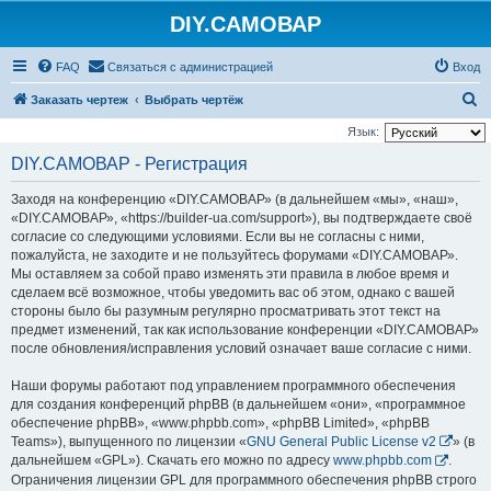
DIY.САМОВАР
FAQ
Связаться с администрацией
Вход
П
Заказать чертеж
Выбрать чертёж
о
Язык:
и
DIY.САМОВАР - Регистрация
с
Заходя на конференцию «DIY.САМОВАР» (в дальнейшем «мы», «наш»,
к
«DIY.САМОВАР», «https://builder-ua.com/support»), вы подтверждаете своё
согласие со следующими условиями. Если вы не согласны с ними,
пожалуйста, не заходите и не пользуйтесь форумами «DIY.САМОВАР».
Мы оставляем за собой право изменять эти правила в любое время и
сделаем всё возможное, чтобы уведомить вас об этом, однако с вашей
стороны было бы разумным регулярно просматривать этот текст на
предмет изменений, так как использование конференции «DIY.САМОВАР»
после обновления/исправления условий означает ваше согласие с ними.
Наши форумы работают под управлением программного обеспечения
для создания конференций phpBB (в дальнейшем «они», «программное
обеспечение phpBB», «www.phpbb.com», «phpBB Limited», «phpBB
Teams»), выпущенного по лицензии «
GNU General Public License v2
» (в
дальнейшем «GPL»). Скачать его можно по адресу
www.phpbb.com
.
Ограничения лицензии GPL для программного обеспечения phpBB строго