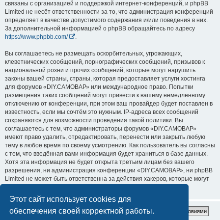
связаны с организацией и поддержкой интернет-конференций, и phpBB
Limited не несёт ответственности за то, что администрация конференций
определяет в качестве допустимого содержания и/или поведения в них.
За дополнительной информацией о phpBB обращайтесь по адресу
https://www.phpbb.com/
.
Вы соглашаетесь не размещать оскорбительных, угрожающих,
клеветнических сообщений, порнографических сообщений, призывов к
национальной розни и прочих сообщений, которые могут нарушить
законы вашей страны, страны, которая предоставляет услуги хостинга
для форумов «DIY.САМОВАР» или международное право. Попытки
размещения таких сообщений могут привести к вашему немедленному
отключению от конференции, при этом ваш провайдер будет поставлен в
известность, если мы сочтём это нужным. IP-адреса всех сообщений
сохраняются для возможности проведения такой политики. Вы
соглашаетесь с тем, что администраторы форумов «DIY.САМОВАР»
имеют право удалить, отредактировать, перенести или закрыть любую
тему в любое время по своему усмотрению. Как пользователь вы согласны
с тем, что введённая вами информация будет храниться в базе данных.
Хотя эта информация не будет открыта третьим лицам без вашего
разрешения, ни администрация конференции «DIY.САМОВАР», ни phpBB
Limited не может быть ответственна за действия хакеров, которые могут
привести к несанкционированному доступу к ней.
Этот сайт использует cookies для
обеспечения своей корректной работы.