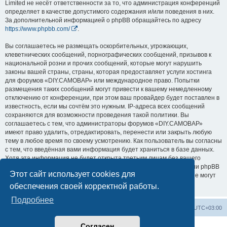
Limited не несёт ответственности за то, что администрация конференций
определяет в качестве допустимого содержания и/или поведения в них.
За дополнительной информацией о phpBB обращайтесь по адресу
https://www.phpbb.com/
.
Вы соглашаетесь не размещать оскорбительных, угрожающих,
клеветнических сообщений, порнографических сообщений, призывов к
национальной розни и прочих сообщений, которые могут нарушить
законы вашей страны, страны, которая предоставляет услуги хостинга
для форумов «DIY.САМОВАР» или международное право. Попытки
размещения таких сообщений могут привести к вашему немедленному
отключению от конференции, при этом ваш провайдер будет поставлен в
известность, если мы сочтём это нужным. IP-адреса всех сообщений
сохраняются для возможности проведения такой политики. Вы
соглашаетесь с тем, что администраторы форумов «DIY.САМОВАР»
имеют право удалить, отредактировать, перенести или закрыть любую
тему в любое время по своему усмотрению. Как пользователь вы согласны
с тем, что введённая вами информация будет храниться в базе данных.
Хотя эта информация не будет открыта третьим лицам без вашего
разрешения, ни администрация конференции «DIY.САМОВАР», ни phpBB
Этот сайт использует cookies для
Limited не может быть ответственна за действия хакеров, которые могут
привести к несанкционированному доступу к ней.
обеспечения своей корректной работы.
Подробнее
Заказать чертеж
Выбрать чертёж
Часовой пояс:
UTC+03:00
Согласен
Создано на основе
phpBB
® Forum Software © phpBB Limited