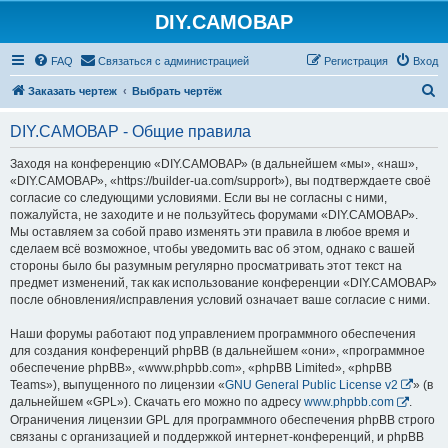
DIY.САМОВАР
FAQ
Связаться с администрацией
Регистрация
Вход
П
Заказать чертеж
Выбрать чертёж
о
DIY.САМОВАР - Общие правила
и
с
Заходя на конференцию «DIY.САМОВАР» (в дальнейшем «мы», «наш»,
«DIY.САМОВАР», «https://builder-ua.com/support»), вы подтверждаете своё
к
согласие со следующими условиями. Если вы не согласны с ними,
пожалуйста, не заходите и не пользуйтесь форумами «DIY.САМОВАР».
Мы оставляем за собой право изменять эти правила в любое время и
сделаем всё возможное, чтобы уведомить вас об этом, однако с вашей
стороны было бы разумным регулярно просматривать этот текст на
предмет изменений, так как использование конференции «DIY.САМОВАР»
после обновления/исправления условий означает ваше согласие с ними.
Наши форумы работают под управлением программного обеспечения
для создания конференций phpBB (в дальнейшем «они», «программное
обеспечение phpBB», «www.phpbb.com», «phpBB Limited», «phpBB
Teams»), выпущенного по лицензии «
GNU General Public License v2
» (в
дальнейшем «GPL»). Скачать его можно по адресу
www.phpbb.com
.
Ограничения лицензии GPL для программного обеспечения phpBB строго
связаны с организацией и поддержкой интернет-конференций, и phpBB