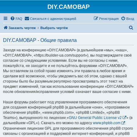
DIY.САМОВАР
FAQ
Связаться с администрацией
Регистрация
Вход
П
Заказать чертеж
Выбрать чертёж
о
DIY.САМОВАР - Общие правила
и
с
Заходя на конференцию «DIY.САМОВАР» (в дальнейшем «мы», «наш»,
«DIY.САМОВАР», «https://builder-ua.com/support»), вы подтверждаете своё
к
согласие со следующими условиями. Если вы не согласны с ними,
пожалуйста, не заходите и не пользуйтесь форумами «DIY.САМОВАР».
Мы оставляем за собой право изменять эти правила в любое время и
сделаем всё возможное, чтобы уведомить вас об этом, однако с вашей
стороны было бы разумным регулярно просматривать этот текст на
предмет изменений, так как использование конференции «DIY.САМОВАР»
после обновления/исправления условий означает ваше согласие с ними.
Наши форумы работают под управлением программного обеспечения
для создания конференций phpBB (в дальнейшем «они», «программное
обеспечение phpBB», «www.phpbb.com», «phpBB Limited», «phpBB
Teams»), выпущенного по лицензии «
GNU General Public License v2
» (в
дальнейшем «GPL»). Скачать его можно по адресу
www.phpbb.com
.
Ограничения лицензии GPL для программного обеспечения phpBB строго
связаны с организацией и поддержкой интернет-конференций, и phpBB