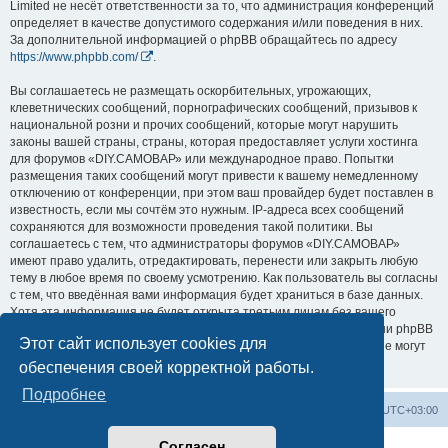
Limited не несёт ответственности за то, что администрация конференций
определяет в качестве допустимого содержания и/или поведения в них.
За дополнительной информацией о phpBB обращайтесь по адресу
https://www.phpbb.com/
.
Вы соглашаетесь не размещать оскорбительных, угрожающих,
клеветнических сообщений, порнографических сообщений, призывов к
национальной розни и прочих сообщений, которые могут нарушить
законы вашей страны, страны, которая предоставляет услуги хостинга
для форумов «DIY.САМОВАР» или международное право. Попытки
размещения таких сообщений могут привести к вашему немедленному
отключению от конференции, при этом ваш провайдер будет поставлен в
известность, если мы сочтём это нужным. IP-адреса всех сообщений
сохраняются для возможности проведения такой политики. Вы
соглашаетесь с тем, что администраторы форумов «DIY.САМОВАР»
имеют право удалить, отредактировать, перенести или закрыть любую
тему в любое время по своему усмотрению. Как пользователь вы согласны
с тем, что введённая вами информация будет храниться в базе данных.
Хотя эта информация не будет открыта третьим лицам без вашего
разрешения, ни администрация конференции «DIY.САМОВАР», ни phpBB
Этот сайт использует cookies для
Limited не может быть ответственна за действия хакеров, которые могут
привести к несанкционированному доступу к ней.
обеспечения своей корректной работы.
Подробнее
Заказать чертеж
Выбрать чертёж
Часовой пояс:
UTC+03:00
Согласен
Создано на основе
phpBB
® Forum Software © phpBB Limited