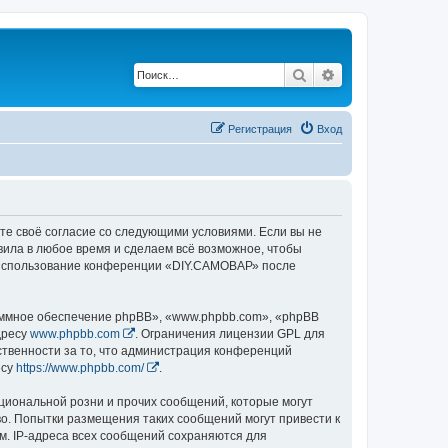
Поиск
Расширенный по
Регистрация
Вход
те своё согласие со следующими условиями. Если вы не
вила в любое время и сделаем всё возможное, чтобы
ак использование конференции «DIY.САМОВАР» после
ммное обеспечение phpBB», «www.phpbb.com», «phpBB
дресу
www.phpbb.com
. Ограничения лицензии GPL для
ственности за то, что администрация конференций
есу
https://www.phpbb.com/
.
циональной розни и прочих сообщений, которые могут
о. Попытки размещения таких сообщений могут привести к
м. IP-адреса всех сообщений сохраняются для