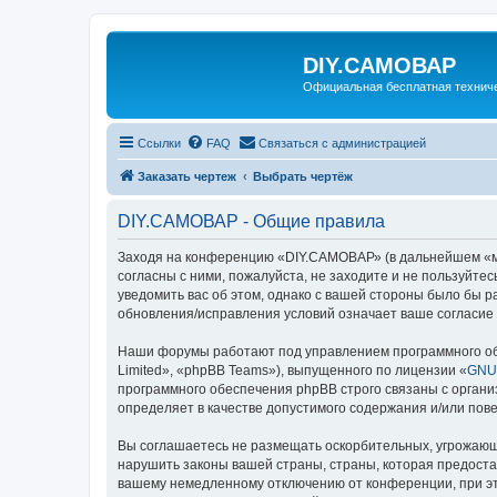
DIY.САМОВАР
Официальная бесплатная технич
Ссылки
FAQ
Связаться с администрацией
Заказать чертеж
Выбрать чертёж
DIY.САМОВАР - Общие правила
Заходя на конференцию «DIY.САМОВАР» (в дальнейшем «мы»,
согласны с ними, пожалуйста, не заходите и не пользуйт
уведомить вас об этом, однако с вашей стороны было бы 
обновления/исправления условий означает ваше согласие 
Наши форумы работают под управлением программного об
Limited», «phpBB Teams»), выпущенного по лицензии «
GNU 
программного обеспечения phpBB строго связаны с органи
определяет в качестве допустимого содержания и/или по
Вы соглашаетесь не размещать оскорбительных, угрожающ
нарушить законы вашей страны, страны, которая предост
вашему немедленному отключению от конференции, при это