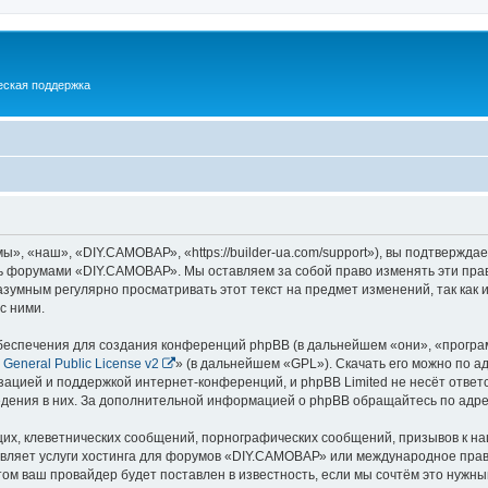
еская поддержка
 «наш», «DIY.САМОВАР», «https://builder-ua.com/support»), вы подтверждае
есь форумами «DIY.САМОВАР». Мы оставляем за собой право изменять эти пра
разумным регулярно просматривать этот текст на предмет изменений, так к
с ними.
еспечения для создания конференций phpBB (в дальнейшем «они», «програ
General Public License v2
» (в дальнейшем «GPL»). Скачать его можно по а
зацией и поддержкой интернет-конференций, и phpBB Limited не несёт ответ
ведения в них. За дополнительной информацией о phpBB обращайтесь по адр
их, клеветнических сообщений, порнографических сообщений, призывов к на
авляет услуги хостинга для форумов «DIY.САМОВАР» или международное прав
м ваш провайдер будет поставлен в известность, если мы сочтём это нужны